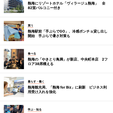
熱海にリゾートホテル「ヴィラージュ熱海」 全
82室バルコニー付き
買う
熱海駅前「手ぶらでGO」、冷感ポンチョ貸し出し
開始 手ぶらで暑さ対策も
食べる
熱海の「やきとり鳥満」が新店、中央町本店 2フ
ロア38席構える
暮らす・働く
熱海観光局、「熱海 for Biz」に刷新 ビジネス利
用受け入れを強化
学ぶ・知る