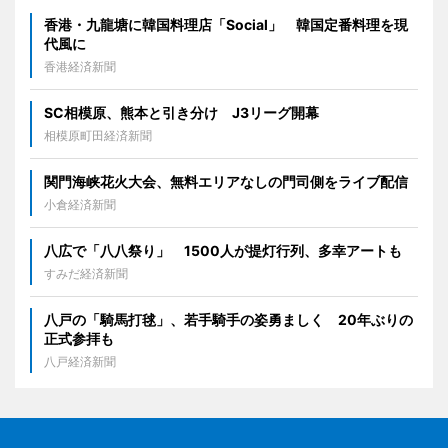
香港・九龍塘に韓国料理店「Social」 韓国定番料理を現
代風に
香港経済新聞
SC相模原、熊本と引き分け J3リーグ開幕
相模原町田経済新聞
関門海峡花火大会、無料エリアなしの門司側をライブ配信
小倉経済新聞
八広で「八八祭り」 1500人が提灯行列、多幸アートも
すみだ経済新聞
八戸の「騎馬打毬」、若手騎手の姿勇ましく 20年ぶりの
正式参拝も
八戸経済新聞