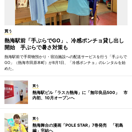
買う
熱海駅前「手ぶらでGO」、冷感ポンチョ貸し出し
開始 手ぶらで暑さ対策も
熱海駅前で手荷物預かり・宿泊施設への配送サービスを行う「手ぶらで
GO」（熱海市田原本町）が8月1日、「冷感ポンチョ」のレンタルを始
めた。
買う
熱海駅ビル「ラスカ熱海」に「無印良品500」 市
内初、10月オープンへ
買う
熱海舞台の漫画「POLE STAR」7巻発売 「初島
編」完結へ