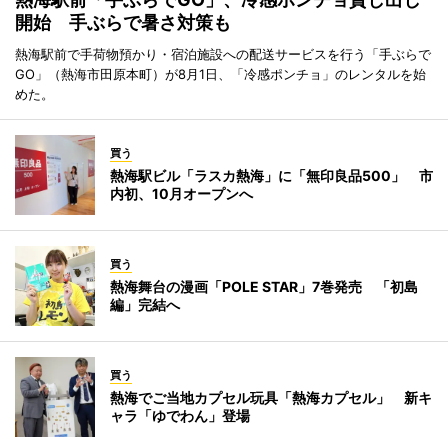
開始 手ぶらで暑さ対策も
熱海駅前で手荷物預かり・宿泊施設への配送サービスを行う「手ぶらで
GO」（熱海市田原本町）が8月1日、「冷感ポンチョ」のレンタルを始
めた。
買う
熱海駅ビル「ラスカ熱海」に「無印良品500」 市
内初、10月オープンへ
買う
熱海舞台の漫画「POLE STAR」7巻発売 「初島
編」完結へ
買う
熱海でご当地カプセル玩具「熱海カプセル」 新キ
ャラ「ゆでわん」登場