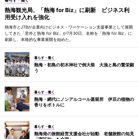
熱海観光局、「熱海 for Biz」に刷新 ビジネス利
用受け入れを強化
熱海市とJTBが企業向けビジネス・ワーケーション支援事業として展開
してきた「意外と熱海 for Biz」が7月30日、名称を「熱海 for Biz」に
刷新し、本格的な事業展開を始めた。
暮らす・働く
熱海・初島の初木神社で例大祭 大漁と島の繁栄願
う
暮らす・働く
熱海・網代にノンアルコール蒸留所 伊豆の植物の
香りをボトルに
暮らす・働く
熱海発の旅館経営支援会社が始動 老舗旅館の知見