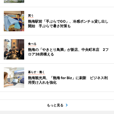
買う
熱海駅前「手ぶらでGO」、冷感ポンチョ貸し出し
開始 手ぶらで暑さ対策も
食べる
熱海の「やきとり鳥満」が新店、中央町本店 2フ
ロア38席構える
暮らす・働く
熱海観光局、「熱海 for Biz」に刷新 ビジネス利
用受け入れを強化
もっと見る