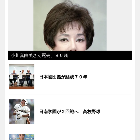
小川真由美さん死去、８６歳
日本被団協が結成７０年
日南学園が２回戦へ 高校野球