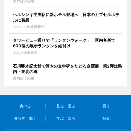
水戸経済新聞
ヘルシンキ中央駅に新ホテル登場へ 日本のカプセルホテ
ルに着想
ヘルシンキ経済新聞
タワービュー通りで「ランタンウォーク」 区内各所で
600個の展示ランタンを絵付け
すみだ経済新聞
石川啄木記念館で啄木の文学碑をたどる企画展 第2弾は県
内・東北の碑
盛岡経済新聞
食べる
見る・遊ぶ
買う
暮らす・働く
学ぶ・知る
特集