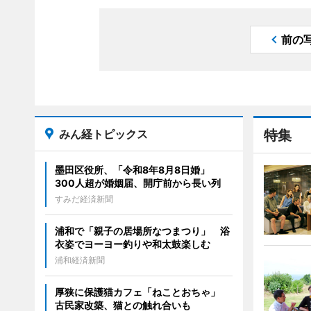
前の
みん経トピックス
特集
墨田区役所、「令和8年8月8日婚」
300人超が婚姻届、開庁前から長い列
すみだ経済新聞
浦和で「親子の居場所なつまつり」 浴
衣姿でヨーヨー釣りや和太鼓楽しむ
浦和経済新聞
厚狭に保護猫カフェ「ねことおちゃ」
古民家改築、猫との触れ合いも