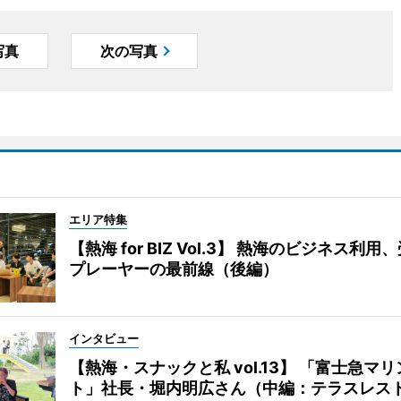
写真
次の写真
エリア特集
【熱海 for BIZ Vol.3】 熱海のビジネス利
プレーヤーの最前線（後編）
インタビュー
【熱海・スナックと私 vol.13】 「富士急マ
ト」社長・堀内明広さん（中編：テラスレス