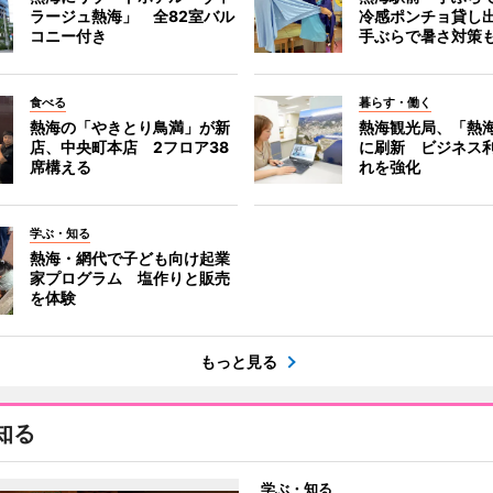
ラージュ熱海」 全82室バル
冷感ポンチョ貸し
コニー付き
手ぶらで暑さ対策
食べる
暮らす・働く
熱海の「やきとり鳥満」が新
熱海観光局、「熱海 f
店、中央町本店 2フロア38
に刷新 ビジネス
席構える
れを強化
学ぶ・知る
熱海・網代で子ども向け起業
家プログラム 塩作りと販売
を体験
もっと見る
知る
学ぶ・知る