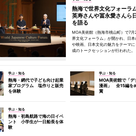
熱海で世界文化フォーラ
英寿さんや冨永愛さんら
を語る
MOA美術館（熱海市桃山町）で7月
界文化フォーラム」が開かれ、日本
や映画、日本文化の魅力をテーマに
成のトークセッションが行われた。
学ぶ・知る
学ぶ・知る
熱海・網代で子ども向け起業
MOA美術館で「デ
家プログラム 塩作りと販売
漫画」 全15編を
を体験
賞
学ぶ・知る
熱海・初島航路で海の日イベ
ント 小学生が一日船長を体
験