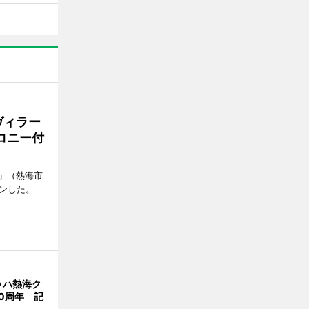
ヴィラー
コニー付
」（熱海市
ンした。
ッハ熱海ク
0周年 記