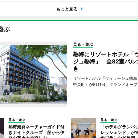
もっと見る
遊ぶ
見る・遊ぶ
熱海にリゾートホテル「
ジュ熱海」 全82室バル
き
リゾートホテル「ヴィラージュ熱海
中央町）が8月1日、グランドオープ
見る・遊ぶ
見る・遊ぶ
熱海港発ネーチャーガイド付
「ホテルグランバ
きナイトクルーズ 船から伊
レッシェンド」が1
豆山花火大会楽しむ
念プランなど展開