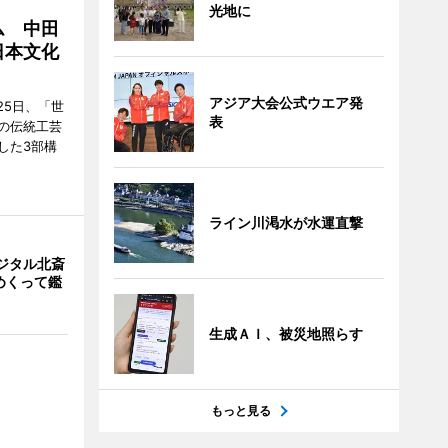
光地に
ム 中田
日本文化
アジア大会公式ウエア発
25日、「世
表
の伝統工芸
した3部構
ライン川渇水が水運直撃
ジタル北斎
めくって鑑
生成ＡＩ、被災地照らす
もっと見る