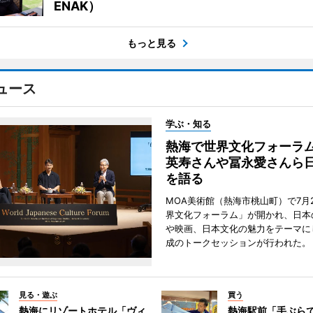
ENAK）
もっと見る
ュース
学ぶ・知る
熱海で世界文化フォーラ
英寿さんや冨永愛さんら
を語る
MOA美術館（熱海市桃山町）で7月
界文化フォーラム」が開かれ、日本
や映画、日本文化の魅力をテーマに
成のトークセッションが行われた。
見る・遊ぶ
買う
熱海にリゾートホテル「ヴィ
熱海駅前「手ぶら