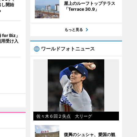
屋上のルーフトップテラス
出し開始
「Terrace 30.9」
も
もっと見る
or Biz」
利用受け入
ワールドフォトニュース
佐々木６回２失点 大リーグ
復興のシュシャ、愛国の観