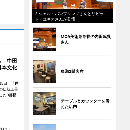
ミシェル・バンブリングさんとリピッ
ト・ユキオさんが登壇
MOA美術館館長の内田篤呉
さん
ム 中田
日本文化
鳥満2階客席
25日、「世
の伝統工芸
した3部構
テーブルとカウンターを備
えた店内
でGO」、