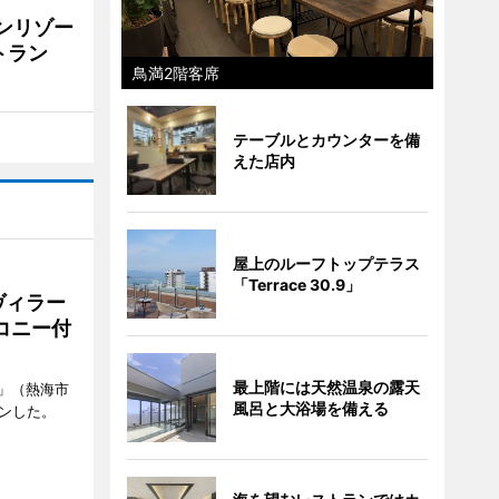
リンリゾー
トラン
鳥満2階客席
テーブルとカウンターを備
えた店内
屋上のルーフトップテラス
「Terrace 30.9」
ヴィラー
コニー付
最上階には天然温泉の露天
」（熱海市
風呂と大浴場を備える
ンした。