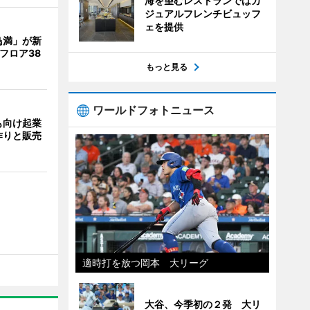
海を望むレストランではカ
ジュアルフレンチビュッフ
ェを提供
鳥満」が新
フロア38
もっと見る
ワールドフォトニュース
も向け起業
作りと販売
適時打を放つ岡本 大リーグ
大谷、今季初の２発 大リ