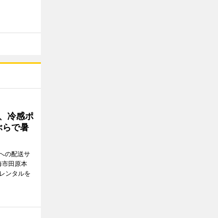
、冷感ポ
ぶらで暑
への配送サ
海市田原本
のレンタルを