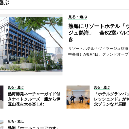
遊ぶ
見る・遊ぶ
熱海にリゾートホテル「
ジュ熱海」 全82室バル
き
リゾートホテル「ヴィラージュ熱海
中央町）が8月1日、グランドオープ
見る・遊ぶ
見る・遊ぶ
熱海港発ネーチャーガイド付
「ホテルグランバ
きナイトクルーズ 船から伊
レッシェンド」が1
豆山花火大会楽しむ
念プランなど展開
見る・遊ぶ
熱海「ホテルニューアカオ」