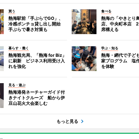
買う
食べる
熱海駅前「手ぶらでGO」、
熱海の「やきとり
冷感ポンチョ貸し出し開始
店、中央町本店 2
手ぶらで暑さ対策も
席構える
暮らす・働く
学ぶ・知る
熱海観光局、「熱海 for Biz」
熱海・網代で子ど
に刷新 ビジネス利用受け入
家プログラム 塩
れを強化
を体験
見る・遊ぶ
熱海港発ネーチャーガイド付
きナイトクルーズ 船から伊
豆山花火大会楽しむ
もっと見る