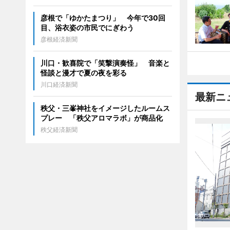
彦根で「ゆかたまつり」 今年で30回
目、浴衣姿の市民でにぎわう
彦根経済新聞
川口・歓喜院で「笑撃演奏怪」 音楽と
怪談と漫才で夏の夜を彩る
川口経済新聞
最新ニ
秩父・三峯神社をイメージしたルームス
プレー 「秩父アロマラボ」が商品化
秩父経済新聞