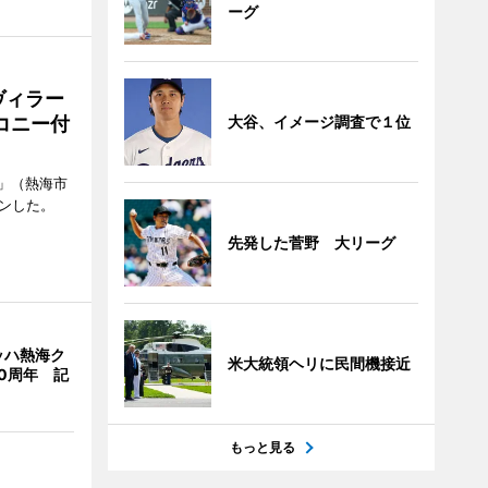
ーグ
ヴィラー
大谷、イメージ調査で１位
コニー付
」（熱海市
ンした。
先発した菅野 大リーグ
ッハ熱海ク
米大統領ヘリに民間機接近
0周年 記
もっと見る