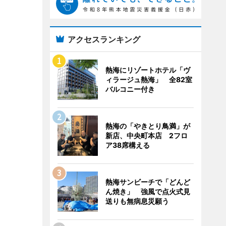
アクセスランキング
熱海にリゾートホテル「ヴ
ィラージュ熱海」 全82室
バルコニー付き
熱海の「やきとり鳥満」が
新店、中央町本店 2フロ
ア38席構える
熱海サンビーチで「どんど
ん焼き」 強風で点火式見
送りも無病息災願う