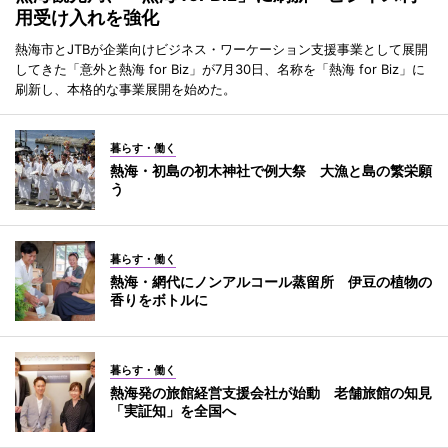
用受け入れを強化
熱海市とJTBが企業向けビジネス・ワーケーション支援事業として展開
してきた「意外と熱海 for Biz」が7月30日、名称を「熱海 for Biz」に
刷新し、本格的な事業展開を始めた。
暮らす・働く
熱海・初島の初木神社で例大祭 大漁と島の繁栄願
う
暮らす・働く
熱海・網代にノンアルコール蒸留所 伊豆の植物の
香りをボトルに
暮らす・働く
熱海発の旅館経営支援会社が始動 老舗旅館の知見
「実証知」を全国へ