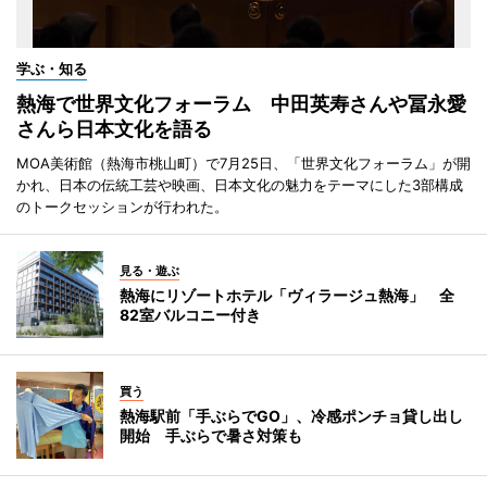
学ぶ・知る
熱海で世界文化フォーラム 中田英寿さんや冨永愛
さんら日本文化を語る
MOA美術館（熱海市桃山町）で7月25日、「世界文化フォーラム」が開
かれ、日本の伝統工芸や映画、日本文化の魅力をテーマにした3部構成
のトークセッションが行われた。
見る・遊ぶ
熱海にリゾートホテル「ヴィラージュ熱海」 全
82室バルコニー付き
買う
熱海駅前「手ぶらでGO」、冷感ポンチョ貸し出し
開始 手ぶらで暑さ対策も