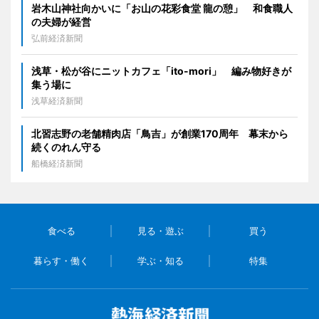
岩木山神社向かいに「お山の花彩食堂 龍の憩」 和食職人
の夫婦が経営
弘前経済新聞
浅草・松が谷にニットカフェ「ito-mori」 編み物好きが
集う場に
浅草経済新聞
北習志野の老舗精肉店「鳥吉」が創業170周年 幕末から
続くのれん守る
船橋経済新聞
食べる
見る・遊ぶ
買う
暮らす・働く
学ぶ・知る
特集