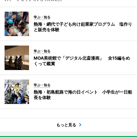
学ぶ・知る
熱海・網代で子ども向け起業家プログラム 塩作り
と販売を体験
学ぶ・知る
MOA美術館で「デジタル北斎漫画」 全15編をめ
くって鑑賞
学ぶ・知る
熱海・初島航路で海の日イベント 小学生が一日船
長を体験
もっと見る