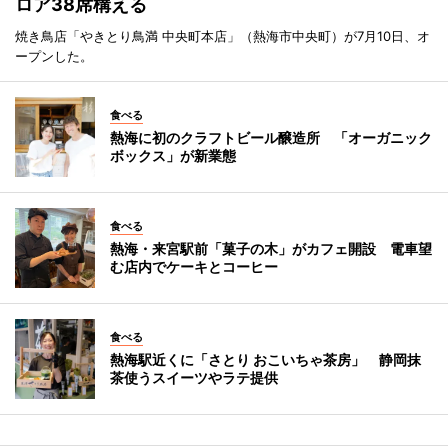
ロア38席構える
焼き鳥店「やきとり鳥満 中央町本店」（熱海市中央町）が7月10日、オ
ープンした。
食べる
熱海に初のクラフトビール醸造所 「オーガニック
ボックス」が新業態
食べる
熱海・来宮駅前「菓子の木」がカフェ開設 電車望
む店内でケーキとコーヒー
食べる
熱海駅近くに「さとり おこいちゃ茶房」 静岡抹
茶使うスイーツやラテ提供