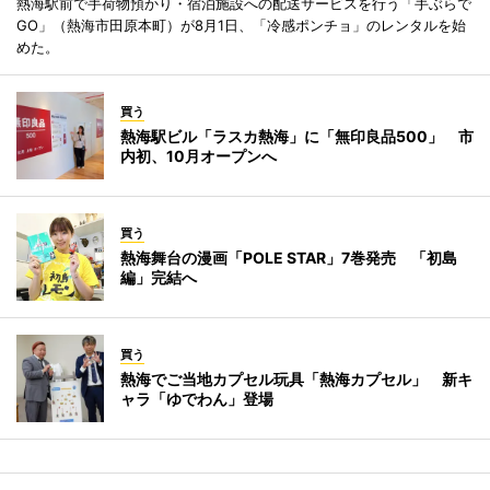
熱海駅前で手荷物預かり・宿泊施設への配送サービスを行う「手ぶらで
GO」（熱海市田原本町）が8月1日、「冷感ポンチョ」のレンタルを始
めた。
買う
熱海駅ビル「ラスカ熱海」に「無印良品500」 市
内初、10月オープンへ
買う
熱海舞台の漫画「POLE STAR」7巻発売 「初島
編」完結へ
買う
熱海でご当地カプセル玩具「熱海カプセル」 新キ
ャラ「ゆでわん」登場