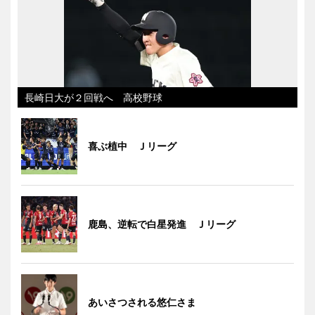
長崎日大が２回戦へ 高校野球
喜ぶ植中 Ｊリーグ
鹿島、逆転で白星発進 Ｊリーグ
あいさつされる悠仁さま