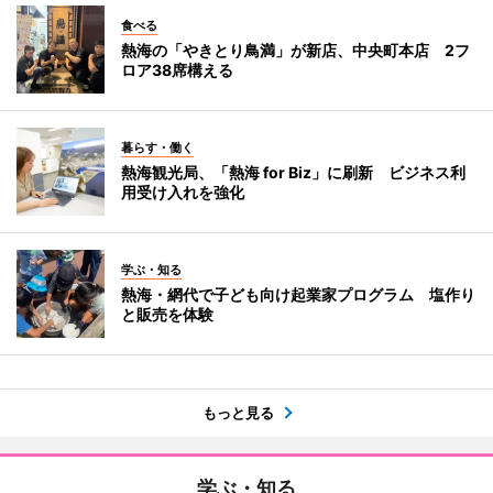
食べる
熱海の「やきとり鳥満」が新店、中央町本店 2フ
ロア38席構える
暮らす・働く
熱海観光局、「熱海 for Biz」に刷新 ビジネス利
用受け入れを強化
学ぶ・知る
熱海・網代で子ども向け起業家プログラム 塩作り
と販売を体験
もっと見る
学ぶ・知る