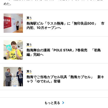
めた。
買う
熱海駅ビル「ラスカ熱海」に「無印良品500」 市
内初、10月オープンへ
買う
熱海舞台の漫画「POLE STAR」7巻発売 「初島
編」完結へ
買う
熱海でご当地カプセル玩具「熱海カプセル」 新キ
ャラ「ゆでわん」登場
もっと見る