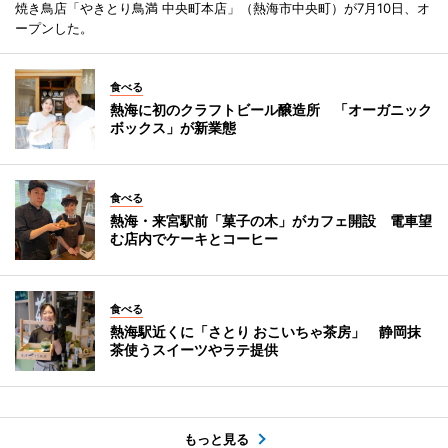
焼き鳥店「やきとり鳥満 中央町本店」（熱海市中央町）が7月10日、オ
ープンした。
食べる
熱海に初のクラフトビール醸造所 「オーガニック
ボックス」が新業態
食べる
熱海・来宮駅前「菓子の木」がカフェ開設 電車望
む店内でケーキとコーヒー
食べる
熱海駅近くに「さとり おこいちゃ茶房」 静岡抹
茶使うスイーツやラテ提供
もっと見る