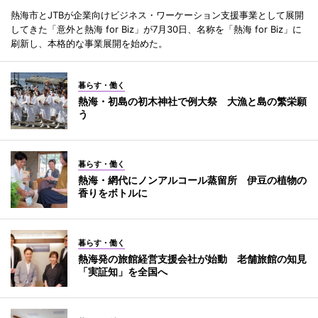
熱海市とJTBが企業向けビジネス・ワーケーション支援事業として展開
してきた「意外と熱海 for Biz」が7月30日、名称を「熱海 for Biz」に
刷新し、本格的な事業展開を始めた。
暮らす・働く
熱海・初島の初木神社で例大祭 大漁と島の繁栄願
う
暮らす・働く
熱海・網代にノンアルコール蒸留所 伊豆の植物の
香りをボトルに
暮らす・働く
熱海発の旅館経営支援会社が始動 老舗旅館の知見
「実証知」を全国へ