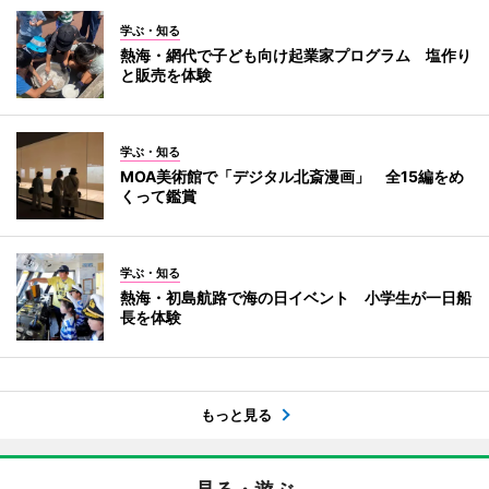
学ぶ・知る
熱海・網代で子ども向け起業家プログラム 塩作り
と販売を体験
学ぶ・知る
MOA美術館で「デジタル北斎漫画」 全15編をめ
くって鑑賞
学ぶ・知る
熱海・初島航路で海の日イベント 小学生が一日船
長を体験
もっと見る