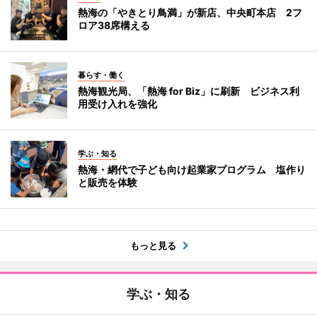
熱海の「やきとり鳥満」が新店、中央町本店 2フ
ロア38席構える
暮らす・働く
熱海観光局、「熱海 for Biz」に刷新 ビジネス利
用受け入れを強化
学ぶ・知る
熱海・網代で子ども向け起業家プログラム 塩作り
と販売を体験
もっと見る
学ぶ・知る