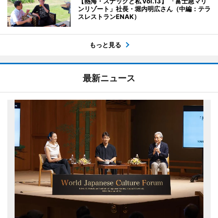
【熱海・スナックと私 vol.13】 「富士急マリ
ンリゾート」社長・堀内明広さん（中編：テラ
スレストランENAK）
もっと見る
最新ニュース