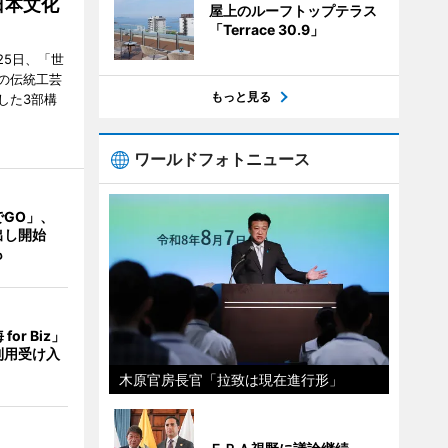
日本文化
屋上のルーフトップテラス
「Terrace 30.9」
25日、「世
の伝統工芸
もっと見る
した3部構
ワールドフォトニュース
でGO」、
出し開始
も
or Biz」
利用受け入
木原官房長官「拉致は現在進行形」