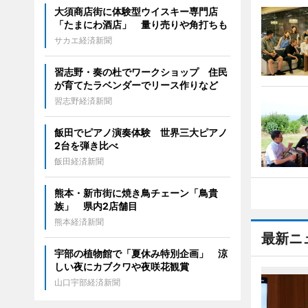
大須商店街に体験型ウイスキー専門店
「たまにわ酒店」 量り売りや角打ちも
サカエ経済新聞
習志野・奏の杜でワークショップ 住民
が育てたラベンダーでリース作りなど
習志野経済新聞
飯田でピアノ演奏体験 世界三大ピアノ
2台を弾き比べ
飯田経済新聞
熊本・新市街に焼き鳥チェーン「鳥貴
族」 県内2店舗目
熊本経済新聞
最新ニ
宇部の植物館で「夏休み特別企画」 涼
しい夜にカブクワや夜咲花観賞
山口宇部経済新聞