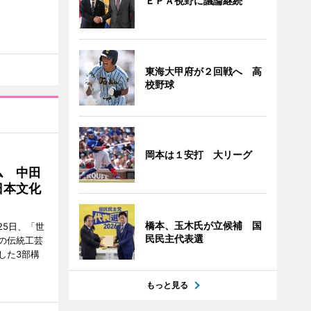
ＥＰＡ視野に議論継続
東海大甲府が２回戦へ 高
校野球
岡本は１安打 大リーグ
ム 中田
日本文化
橋本、玉木氏が立候補 国
25日、「世
民民主代表選
の伝統工芸
した3部構
もっと見る