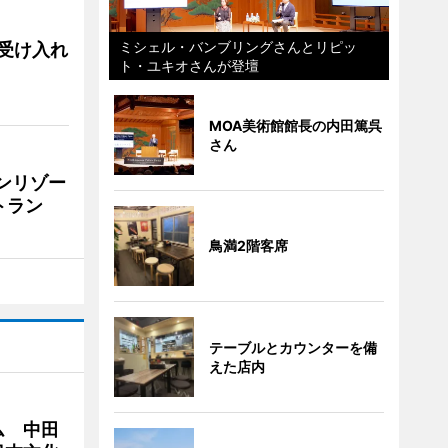
ミシェル・バンブリングさんとリピッ
用、受け入れ
ト・ユキオさんが登壇
MOA美術館館長の内田篤呉
さん
リンリゾー
トラン
鳥満2階客席
テーブルとカウンターを備
えた店内
ム 中田