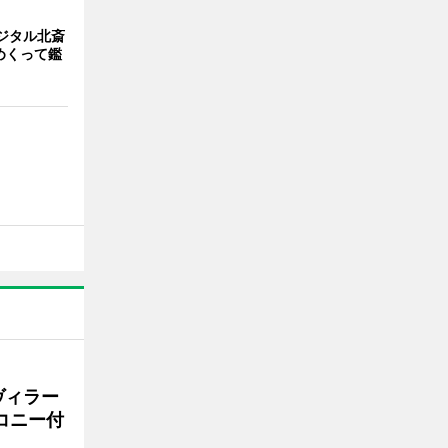
ジタル北斎
めくって鑑
ヴィラー
コニー付