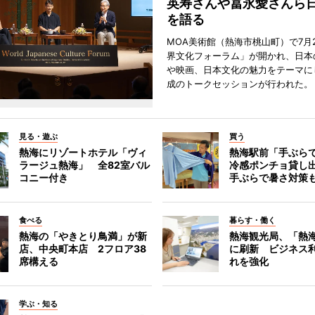
英寿さんや冨永愛さんら
を語る
MOA美術館（熱海市桃山町）で7月
界文化フォーラム」が開かれ、日本
や映画、日本文化の魅力をテーマに
成のトークセッションが行われた。
見る・遊ぶ
買う
熱海にリゾートホテル「ヴィ
熱海駅前「手ぶら
ラージュ熱海」 全82室バル
冷感ポンチョ貸し
コニー付き
手ぶらで暑さ対策
食べる
暮らす・働く
熱海の「やきとり鳥満」が新
熱海観光局、「熱海 f
店、中央町本店 2フロア38
に刷新 ビジネス
席構える
れを強化
学ぶ・知る