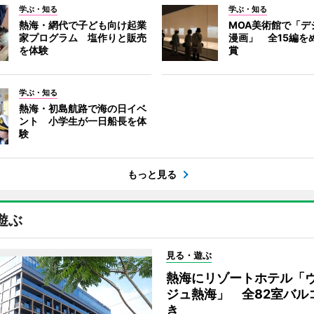
学ぶ・知る
学ぶ・知る
熱海・網代で子ども向け起業
MOA美術館で「デ
家プログラム 塩作りと販売
漫画」 全15編を
を体験
賞
学ぶ・知る
熱海・初島航路で海の日イベ
ント 小学生が一日船長を体
験
もっと見る
遊ぶ
見る・遊ぶ
熱海にリゾートホテル「
ジュ熱海」 全82室バル
き