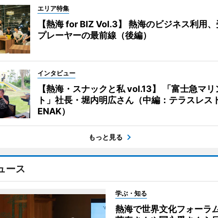
エリア特集
【熱海 for BIZ Vol.3】 熱海のビジネス利
プレーヤーの最前線（後編）
インタビュー
【熱海・スナックと私 vol.13】 「富士急マ
ト」社長・堀内明広さん（中編：テラスレス
ENAK）
もっと見る
ュース
学ぶ・知る
熱海で世界文化フォーラ