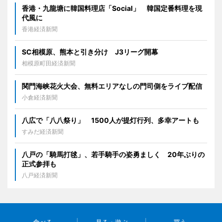
香港・九龍塘に韓国料理店「Social」 韓国定番料理を現
代風に
香港経済新聞
SC相模原、熊本と引き分け J3リーグ開幕
相模原町田経済新聞
関門海峡花火大会、無料エリアなしの門司側をライブ配信
小倉経済新聞
八広で「八八祭り」 1500人が提灯行列、多幸アートも
すみだ経済新聞
八戸の「騎馬打毬」、若手騎手の姿勇ましく 20年ぶりの
正式参拝も
八戸経済新聞