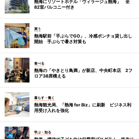
熱海にリゾートホテル「ヴィラージュ熱海」 全
82室バルコニー付き
買う
熱海駅前「手ぶらでGO」、冷感ポンチョ貸し出し
開始 手ぶらで暑さ対策も
食べる
熱海の「やきとり鳥満」が新店、中央町本店 2フ
ロア38席構える
暮らす・働く
熱海観光局、「熱海 for Biz」に刷新 ビジネス利
用受け入れを強化
学ぶ・知る