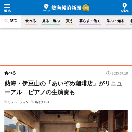
35°C
食べる
見る・遊ぶ
買う
暮らす・働く
学ぶ・知る
食べる
2025.07.18
熱海・伊豆山の「あいぞめ珈琲店」がリニュ
ーアル ピアノの生演奏も
リノベーション
熱海グルメ