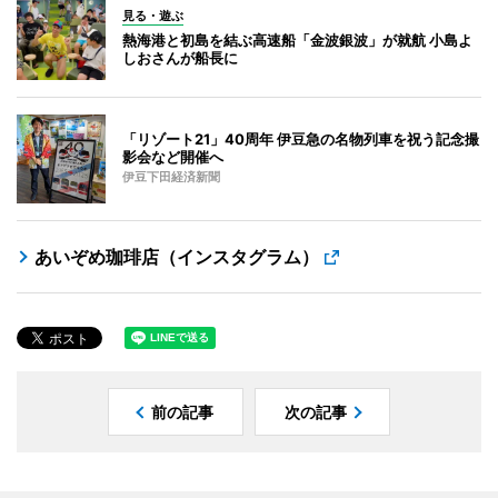
見る・遊ぶ
熱海港と初島を結ぶ高速船「金波銀波」が就航 小島よ
しおさんが船長に
「リゾート21」40周年 伊豆急の名物列車を祝う記念撮
影会など開催へ
伊豆下田経済新聞
あいぞめ珈琲店（インスタグラム）
前の記事
次の記事