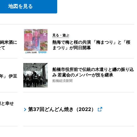
地図を見る
見る・遊ぶ
純米酒に
熱海で梅と桜の共演 「梅まつり」と「桜
せて
まつり」が同日開幕
船橋市役所前で伝統の木遣りと纏の振り込
み 若鳶会のメンバーが技を継承
年」 伊豆
船橋経済新聞
康と幸せ
第37回どんどん焼き（2022）