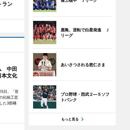
喜ぶ植中 Ｊリーグ
トラン
鹿島、逆転で白星発進 Ｊ
リーグ
あいさつされる悠仁さま
ム 中田
日本文化
25日、「世
プロ野球・西武２―５ソフ
の伝統工芸
トバンク
した3部構
もっと見る