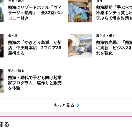
見る・遊ぶ
買う
熱海にリゾートホテル「ヴィ
熱海駅前「手ぶら
ラージュ熱海」 全82室バル
冷感ポンチョ貸し
コニー付き
手ぶらで暑さ対策
食べる
暮らす・働く
熱海の「やきとり鳥満」が新
熱海観光局、「熱海 f
店、中央町本店 2フロア38
に刷新 ビジネス
席構える
れを強化
学ぶ・知る
熱海・網代で子ども向け起業
家プログラム 塩作りと販売
を体験
もっと見る
知る