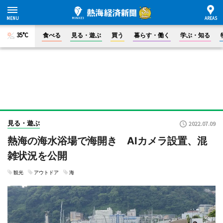
35°C
食べる
見る・遊ぶ
買う
暮らす・働く
学ぶ・知る
見る・遊ぶ
2022.07.09
熱海の海水浴場で海開き AIカメラ設置、混
雑状況を公開
観光
アウトドア
海