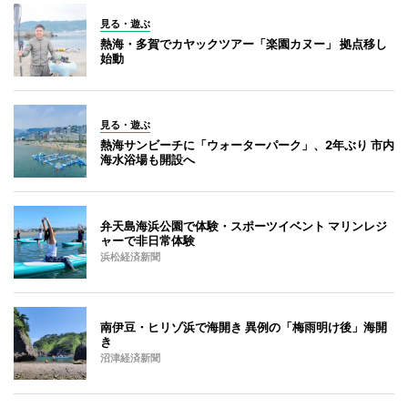
見る・遊ぶ
熱海・多賀でカヤックツアー「楽園カヌー」 拠点移し
始動
見る・遊ぶ
熱海サンビーチに「ウォーターパーク」、2年ぶり 市内
海水浴場も開設へ
弁天島海浜公園で体験・スポーツイベント マリンレジ
ャーで非日常体験
浜松経済新聞
南伊豆・ヒリゾ浜で海開き 異例の「梅雨明け後」海開
き
沼津経済新聞