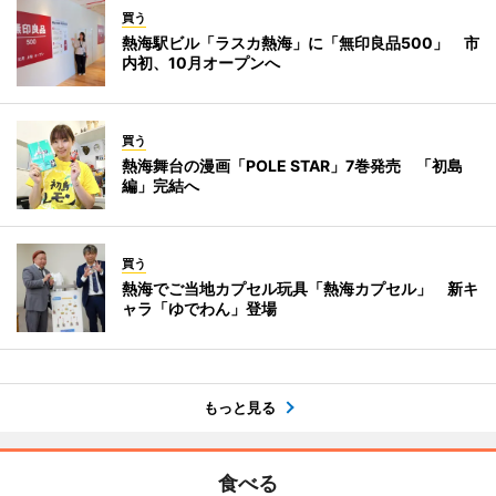
買う
熱海駅ビル「ラスカ熱海」に「無印良品500」 市
内初、10月オープンへ
買う
熱海舞台の漫画「POLE STAR」7巻発売 「初島
編」完結へ
買う
熱海でご当地カプセル玩具「熱海カプセル」 新キ
ャラ「ゆでわん」登場
もっと見る
食べる