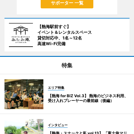
サポーター 一覧
【熱海駅前すぐ】
イベント＆レンタルスペース
貸切対応中、1名～12名
高速Wi-Fi完備
特集
エリア特集
【熱海 for BIZ Vol.3】 熱海のビジネス利用、
受け入れプレーヤーの最前線（後編）
インタビュー
【熱海・スナックと私 vol.13】 「富士急マリ