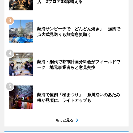
店 2フロア38席構える
熱海サンビーチで「どんどん焼き」 強風で
点火式見送りも無病息災願う
熱海・網代で都市計画分科会がフィールドワ
ーク 地元事業者らと意見交換
熱海で恒例「桜まつり」 糸川沿いのあたみ
桜が見頃に、ライトアップも
もっと見る