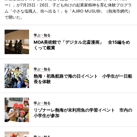
ー）」が7月25日・26日、子ども向けの起業家精神を育む体験プログラ
ム「小さな塩職人、街へ出る！」を「AJIRO MUSUBI」（熱海市網代）
で開いた。
学ぶ・知る
MOA美術館で「デジタル北斎漫画」 全15編をめ
くって鑑賞
学ぶ・知る
熱海・初島航路で海の日イベント 小学生が一日船
長を体験
学ぶ・知る
リゾナーレ熱海が未利用魚の学習イベント 市内の
小学生が参加
学ぶ・知る