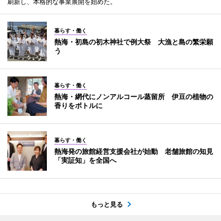
刷新し、本格的な事業展開を始めた。
暮らす・働く
熱海・初島の初木神社で例大祭 大漁と島の繁栄願
う
暮らす・働く
熱海・網代にノンアルコール蒸留所 伊豆の植物の
香りをボトルに
暮らす・働く
熱海発の旅館経営支援会社が始動 老舗旅館の知見
「実証知」を全国へ
もっと見る