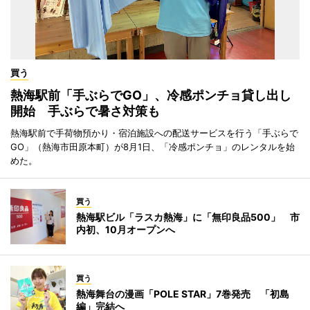
買う
熱海駅前「手ぶらでGO」、冷感ポンチョ貸し出し
開始 手ぶらで暑さ対策も
熱海駅前で手荷物預かり・宿泊施設への配送サービスを行う「手ぶらで
GO」（熱海市田原本町）が8月1日、「冷感ポンチョ」のレンタルを始
めた。
買う
熱海駅ビル「ラスカ熱海」に「無印良品500」 市
内初、10月オープンへ
買う
熱海舞台の漫画「POLE STAR」7巻発売 「初島
編」完結へ