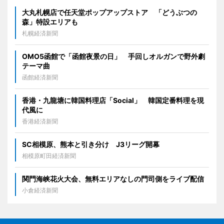
大丸札幌店で任天堂ポップアップストア 「どうぶつの
森」特設エリアも
札幌経済新聞
OMO5函館で「函館夜景の日」 手回しオルガンで野外劇
テーマ曲
函館経済新聞
香港・九龍塘に韓国料理店「Social」 韓国定番料理を現
代風に
香港経済新聞
SC相模原、熊本と引き分け J3リーグ開幕
相模原町田経済新聞
関門海峡花火大会、無料エリアなしの門司側をライブ配信
小倉経済新聞