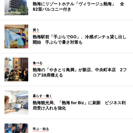
熱海にリゾートホテル「ヴィラージュ熱海」 全
82室バルコニー付き
買う
熱海駅前「手ぶらでGO」、冷感ポンチョ貸し出し
開始 手ぶらで暑さ対策も
食べる
熱海の「やきとり鳥満」が新店、中央町本店 2フ
ロア38席構える
暮らす・働く
熱海観光局、「熱海 for Biz」に刷新 ビジネス利
用受け入れを強化
学ぶ・知る