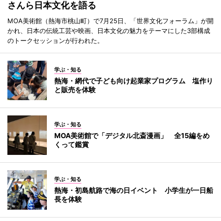
さんら日本文化を語る
MOA美術館（熱海市桃山町）で7月25日、「世界文化フォーラム」が開
かれ、日本の伝統工芸や映画、日本文化の魅力をテーマにした3部構成
のトークセッションが行われた。
学ぶ・知る
熱海・網代で子ども向け起業家プログラム 塩作り
と販売を体験
学ぶ・知る
MOA美術館で「デジタル北斎漫画」 全15編をめ
くって鑑賞
学ぶ・知る
熱海・初島航路で海の日イベント 小学生が一日船
長を体験