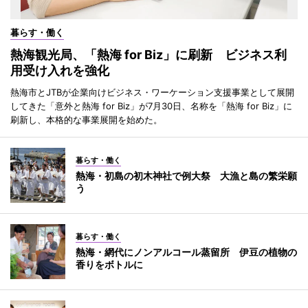
暮らす・働く
熱海観光局、「熱海 for Biz」に刷新 ビジネス利
用受け入れを強化
熱海市とJTBが企業向けビジネス・ワーケーション支援事業として展開
してきた「意外と熱海 for Biz」が7月30日、名称を「熱海 for Biz」に
刷新し、本格的な事業展開を始めた。
暮らす・働く
熱海・初島の初木神社で例大祭 大漁と島の繁栄願
う
暮らす・働く
熱海・網代にノンアルコール蒸留所 伊豆の植物の
香りをボトルに