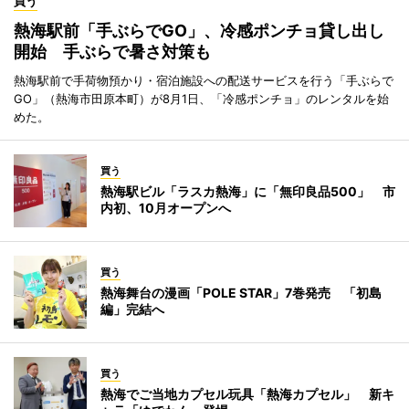
買う
熱海駅前「手ぶらでGO」、冷感ポンチョ貸し出し
開始 手ぶらで暑さ対策も
熱海駅前で手荷物預かり・宿泊施設への配送サービスを行う「手ぶらで
GO」（熱海市田原本町）が8月1日、「冷感ポンチョ」のレンタルを始
めた。
買う
熱海駅ビル「ラスカ熱海」に「無印良品500」 市
内初、10月オープンへ
買う
熱海舞台の漫画「POLE STAR」7巻発売 「初島
編」完結へ
買う
熱海でご当地カプセル玩具「熱海カプセル」 新キ