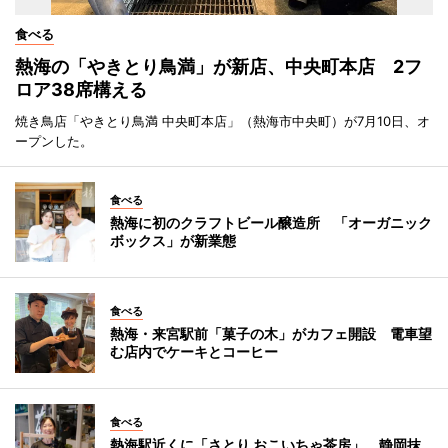
食べる
熱海の「やきとり鳥満」が新店、中央町本店 2フ
ロア38席構える
焼き鳥店「やきとり鳥満 中央町本店」（熱海市中央町）が7月10日、オ
ープンした。
食べる
熱海に初のクラフトビール醸造所 「オーガニック
ボックス」が新業態
食べる
熱海・来宮駅前「菓子の木」がカフェ開設 電車望
む店内でケーキとコーヒー
食べる
熱海駅近くに「さとり おこいちゃ茶房」 静岡抹