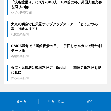
「渋谷盆踊り」に6万7000人 109前に櫓、外国人観光客
も踊りの輪に
シブヤ経済新聞
大丸札幌店で任天堂ポップアップストア 「どうぶつの
森」特設エリアも
札幌経済新聞
OMO5函館で「函館夜景の日」 手回しオルガンで野外劇
テーマ曲
函館経済新聞
香港・九龍塘に韓国料理店「Social」 韓国定番料理を現
代風に
香港経済新聞
食べる
見る・遊ぶ
買う