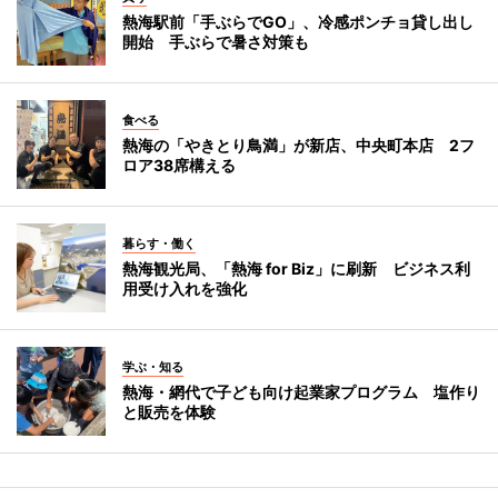
熱海駅前「手ぶらでGO」、冷感ポンチョ貸し出し
開始 手ぶらで暑さ対策も
食べる
熱海の「やきとり鳥満」が新店、中央町本店 2フ
ロア38席構える
暮らす・働く
熱海観光局、「熱海 for Biz」に刷新 ビジネス利
用受け入れを強化
学ぶ・知る
熱海・網代で子ども向け起業家プログラム 塩作り
と販売を体験