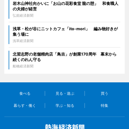
岩木山神社向かいに「お山の花彩食堂 龍の憩」 和食職人
の夫婦が経営
弘前経済新聞
浅草・松が谷にニットカフェ「ito-mori」 編み物好きが
集う場に
浅草経済新聞
北習志野の老舗精肉店「鳥吉」が創業170周年 幕末から
続くのれん守る
船橋経済新聞
食べる
見る・遊ぶ
買う
暮らす・働く
学ぶ・知る
特集