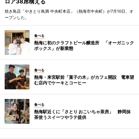
ロア38席構える
焼き鳥店「やきとり鳥満 中央町本店」（熱海市中央町）が7月10日、オ
ープンした。
食べる
熱海に初のクラフトビール醸造所 「オーガニック
ボックス」が新業態
食べる
熱海・来宮駅前「菓子の木」がカフェ開設 電車望
む店内でケーキとコーヒー
食べる
熱海駅近くに「さとり おこいちゃ茶房」 静岡抹
茶使うスイーツやラテ提供