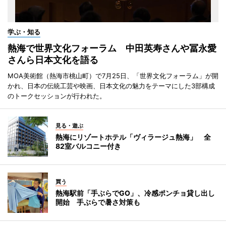
学ぶ・知る
熱海で世界文化フォーラム 中田英寿さんや冨永愛
さんら日本文化を語る
MOA美術館（熱海市桃山町）で7月25日、「世界文化フォーラム」が開
かれ、日本の伝統工芸や映画、日本文化の魅力をテーマにした3部構成
のトークセッションが行われた。
見る・遊ぶ
熱海にリゾートホテル「ヴィラージュ熱海」 全
82室バルコニー付き
買う
熱海駅前「手ぶらでGO」、冷感ポンチョ貸し出し
開始 手ぶらで暑さ対策も