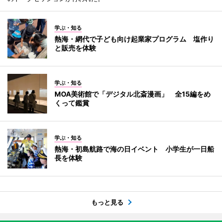
学ぶ・知る
熱海・網代で子ども向け起業家プログラム 塩作り
と販売を体験
学ぶ・知る
MOA美術館で「デジタル北斎漫画」 全15編をめ
くって鑑賞
学ぶ・知る
熱海・初島航路で海の日イベント 小学生が一日船
長を体験
もっと見る