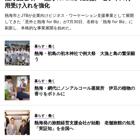
用受け入れを強化
熱海市とJTBが企業向けビジネス・ワーケーション支援事業として展開
してきた「意外と熱海 for Biz」が7月30日、名称を「熱海 for Biz」に
刷新し、本格的な事業展開を始めた。
暮らす・働く
熱海・初島の初木神社で例大祭 大漁と島の繁栄願
う
暮らす・働く
熱海・網代にノンアルコール蒸留所 伊豆の植物の
香りをボトルに
暮らす・働く
熱海発の旅館経営支援会社が始動 老舗旅館の知見
「実証知」を全国へ