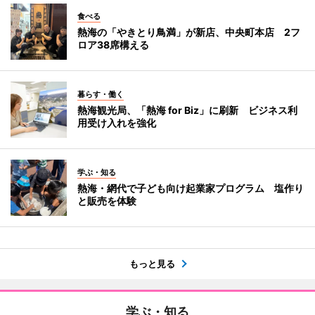
食べる
熱海の「やきとり鳥満」が新店、中央町本店 2フ
ロア38席構える
暮らす・働く
熱海観光局、「熱海 for Biz」に刷新 ビジネス利
用受け入れを強化
学ぶ・知る
熱海・網代で子ども向け起業家プログラム 塩作り
と販売を体験
もっと見る
学ぶ・知る