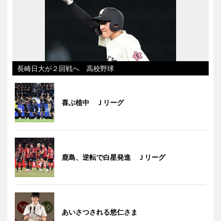
長崎日大が２回戦へ 高校野球
喜ぶ植中 Ｊリーグ
鹿島、逆転で白星発進 Ｊリーグ
あいさつされる悠仁さま