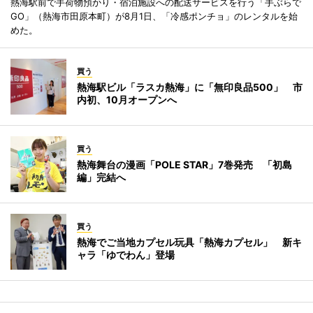
熱海駅前で手荷物預かり・宿泊施設への配送サービスを行う「手ぶらで
GO」（熱海市田原本町）が8月1日、「冷感ポンチョ」のレンタルを始
めた。
買う
熱海駅ビル「ラスカ熱海」に「無印良品500」 市
内初、10月オープンへ
買う
熱海舞台の漫画「POLE STAR」7巻発売 「初島
編」完結へ
買う
熱海でご当地カプセル玩具「熱海カプセル」 新キ
ャラ「ゆでわん」登場