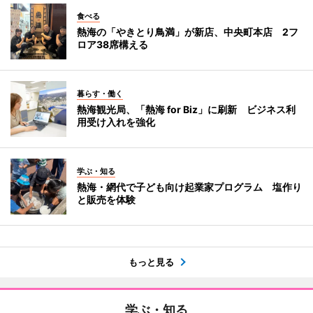
食べる
熱海の「やきとり鳥満」が新店、中央町本店 2フ
ロア38席構える
暮らす・働く
熱海観光局、「熱海 for Biz」に刷新 ビジネス利
用受け入れを強化
学ぶ・知る
熱海・網代で子ども向け起業家プログラム 塩作り
と販売を体験
もっと見る
学ぶ・知る