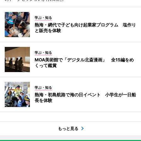
学ぶ・知る
熱海・網代で子ども向け起業家プログラム 塩作り
と販売を体験
学ぶ・知る
MOA美術館で「デジタル北斎漫画」 全15編をめ
くって鑑賞
学ぶ・知る
熱海・初島航路で海の日イベント 小学生が一日船
長を体験
もっと見る