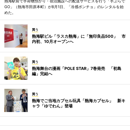
熱海駅前で手荷物預かり・宿泊施設への配送サービスを行う「手ぶらで
GO」（熱海市田原本町）が8月1日、「冷感ポンチョ」のレンタルを始
めた。
買う
熱海駅ビル「ラスカ熱海」に「無印良品500」 市
内初、10月オープンへ
買う
熱海舞台の漫画「POLE STAR」7巻発売 「初島
編」完結へ
買う
熱海でご当地カプセル玩具「熱海カプセル」 新キ
ャラ「ゆでわん」登場