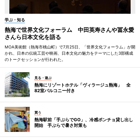
学ぶ・知る
熱海で世界文化フォーラム 中田英寿さんや冨永愛
さんら日本文化を語る
MOA美術館（熱海市桃山町）で7月25日、「世界文化フォーラム」が開
かれ、日本の伝統工芸や映画、日本文化の魅力をテーマにした3部構成
のトークセッションが行われた。
見る・遊ぶ
熱海にリゾートホテル「ヴィラージュ熱海」 全
82室バルコニー付き
買う
熱海駅前「手ぶらでGO」、冷感ポンチョ貸し出し
開始 手ぶらで暑さ対策も