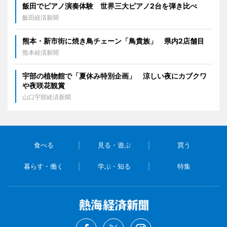
飯田でピアノ演奏体験 世界三大ピアノ2台を弾き比べ
飯田経済新聞
熊本・新市街に焼き鳥チェーン「鳥貴族」 県内2店舗目
熊本経済新聞
宇部の植物館で「夏休み特別企画」 涼しい夜にカブクワ
や夜咲花観賞
山口宇部経済新聞
食べる
見る・遊ぶ
買う
暮らす・働く
学ぶ・知る
特集