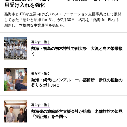
用受け入れを強化
熱海市とJTBが企業向けビジネス・ワーケーション支援事業として展開
してきた「意外と熱海 for Biz」が7月30日、名称を「熱海 for Biz」に
刷新し、本格的な事業展開を始めた。
暮らす・働く
熱海・初島の初木神社で例大祭 大漁と島の繁栄願
う
暮らす・働く
熱海・網代にノンアルコール蒸留所 伊豆の植物の
香りをボトルに
暮らす・働く
熱海発の旅館経営支援会社が始動 老舗旅館の知見
「実証知」を全国へ