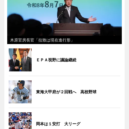
木原官房長官「拉致は現在進行形」
ＥＰＡ視野に議論継続
東海大甲府が２回戦へ 高校野球
岡本は１安打 大リーグ