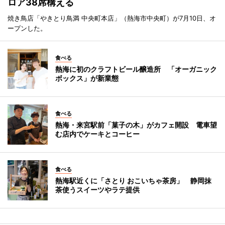
ロア38席構える
焼き鳥店「やきとり鳥満 中央町本店」（熱海市中央町）が7月10日、オ
ープンした。
食べる
熱海に初のクラフトビール醸造所 「オーガニック
ボックス」が新業態
食べる
熱海・来宮駅前「菓子の木」がカフェ開設 電車望
む店内でケーキとコーヒー
食べる
熱海駅近くに「さとり おこいちゃ茶房」 静岡抹
茶使うスイーツやラテ提供