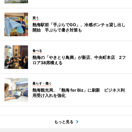
買う
熱海駅前「手ぶらでGO」、冷感ポンチョ貸し出し
開始 手ぶらで暑さ対策も
食べる
熱海の「やきとり鳥満」が新店、中央町本店 2フ
ロア38席構える
暮らす・働く
熱海観光局、「熱海 for Biz」に刷新 ビジネス利
用受け入れを強化
もっと見る