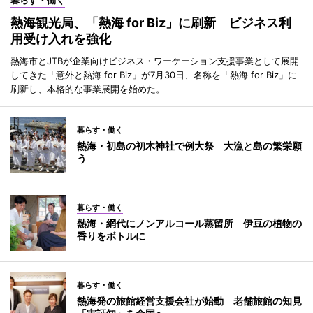
熱海観光局、「熱海 for Biz」に刷新 ビジネス利
用受け入れを強化
熱海市とJTBが企業向けビジネス・ワーケーション支援事業として展開
してきた「意外と熱海 for Biz」が7月30日、名称を「熱海 for Biz」に
刷新し、本格的な事業展開を始めた。
暮らす・働く
熱海・初島の初木神社で例大祭 大漁と島の繁栄願
う
暮らす・働く
熱海・網代にノンアルコール蒸留所 伊豆の植物の
香りをボトルに
暮らす・働く
熱海発の旅館経営支援会社が始動 老舗旅館の知見