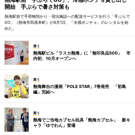
開始 手ぶらで暑さ対策も
熱海駅前で手荷物預かり・宿泊施設への配送サービスを行う「手ぶらで
GO」（熱海市田原本町）が8月1日、「冷感ポンチョ」のレンタルを始
めた。
買う
熱海駅ビル「ラスカ熱海」に「無印良品500」 市
内初、10月オープンへ
買う
熱海舞台の漫画「POLE STAR」7巻発売 「初島
編」完結へ
買う
熱海でご当地カプセル玩具「熱海カプセル」 新キ
ャラ「ゆでわん」登場