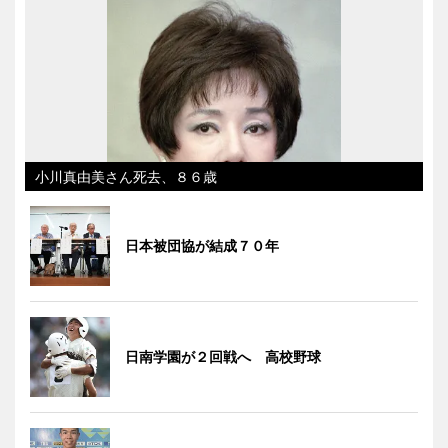
小川真由美さん死去、８６歳
日本被団協が結成７０年
日南学園が２回戦へ 高校野球