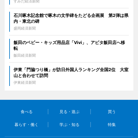
すみだ経済新聞
石川啄木記念館で啄木の文学碑をたどる企画展 第2弾は県
内・東北の碑
盛岡経済新聞
飯田のベビー・キッズ用品店「Vivi」、アピタ飯田店へ移
転
飯田経済新聞
伊東「門脇つり橋」が訪日外国人ランキング全国2位 大室
山と合わせて訪問
伊東経済新聞
食べる
見る・遊ぶ
買う
暮らす・働く
学ぶ・知る
特集