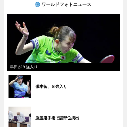
ワールドフォトニュース
早田が８強入り
張本智、８強入り
脳腫瘍手術で誤部位摘出