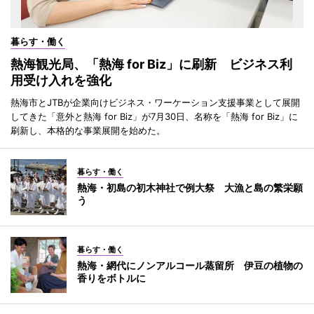
暮らす・働く
熱海観光局、「熱海 for Biz」に刷新 ビジネス利
用受け入れを強化
熱海市とJTBが企業向けビジネス・ワーケーション支援事業として展開
してきた「意外と熱海 for Biz」が7月30日、名称を「熱海 for Biz」に
刷新し、本格的な事業展開を始めた。
暮らす・働く
熱海・初島の初木神社で例大祭 大漁と島の繁栄願
う
暮らす・働く
熱海・網代にノンアルコール蒸留所 伊豆の植物の
香りをボトルに