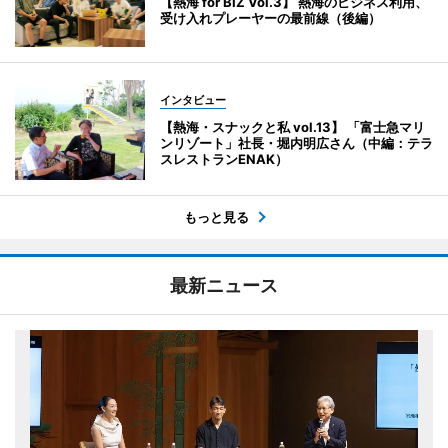
【熱海 for BIZ Vol.3】 熱海のビジネス利用、
受け入れプレーヤーの最前線（後編）
インタビュー
【熱海・スナックと私 vol.13】 「富士急マリ
ンリゾート」社長・堀内明広さん（中編：テラ
スレストランENAK）
もっと見る
最新ニュース