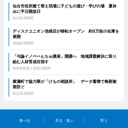
仙台市役所建て替え現場に子どもの遊び・学びの場 夏休
みに平日開放日
仙台経済新聞
ディスクユニオン池袋店が移転オープン 約5万枚の在庫を
展開
池袋経済新聞
「与論イノベーんちゅ講座」開講へ 地域課題解決に取り
組む人材育成目指す
奄美群島南三島経済新聞
横瀬町で協力隊が「けもの相談所」 データ蓄積で鳥獣被
害防ぐ
秩父経済新聞
食べる
見る・遊ぶ
買う