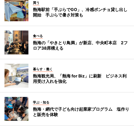
買う
熱海駅前「手ぶらでGO」、冷感ポンチョ貸し出し
開始 手ぶらで暑さ対策も
食べる
熱海の「やきとり鳥満」が新店、中央町本店 2フ
ロア38席構える
暮らす・働く
熱海観光局、「熱海 for Biz」に刷新 ビジネス利
用受け入れを強化
学ぶ・知る
熱海・網代で子ども向け起業家プログラム 塩作り
と販売を体験