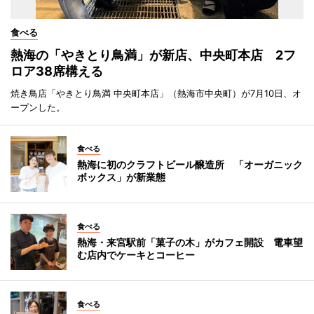
食べる
熱海の「やきとり鳥満」が新店、中央町本店 2フ
ロア38席構える
焼き鳥店「やきとり鳥満 中央町本店」（熱海市中央町）が7月10日、オ
ープンした。
食べる
熱海に初のクラフトビール醸造所 「オーガニック
ボックス」が新業態
食べる
熱海・来宮駅前「菓子の木」がカフェ開設 電車望
む店内でケーキとコーヒー
食べる