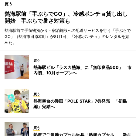
買う
熱海駅前「手ぶらでGO」、冷感ポンチョ貸し出し
開始 手ぶらで暑さ対策も
熱海駅前で手荷物預かり・宿泊施設への配送サービスを行う「手ぶらで
GO」（熱海市田原本町）が8月1日、「冷感ポンチョ」のレンタルを始
めた。
買う
熱海駅ビル「ラスカ熱海」に「無印良品500」 市
内初、10月オープンへ
買う
熱海舞台の漫画「POLE STAR」7巻発売 「初島
編」完結へ
買う
熱海でご当地カプセル玩具「熱海カプセル」 新キ