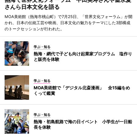
さんら日本文化を語る
MOA美術館（熱海市桃山町）で7月25日、「世界文化フォーラム」が開
かれ、日本の伝統工芸や映画、日本文化の魅力をテーマにした3部構成
のトークセッションが行われた。
学ぶ・知る
熱海・網代で子ども向け起業家プログラム 塩作り
と販売を体験
学ぶ・知る
MOA美術館で「デジタル北斎漫画」 全15編をめ
くって鑑賞
学ぶ・知る
熱海・初島航路で海の日イベント 小学生が一日船
長を体験