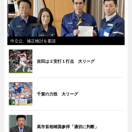
中立公、補正検討を要請
吉田は２安打１打点 大リーグ
千賀の力投 大リーグ
高市首相靖国参拝「適切に判断」