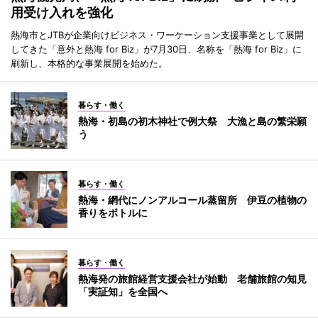
用受け入れを強化
熱海市とJTBが企業向けビジネス・ワーケーション支援事業として展開
してきた「意外と熱海 for Biz」が7月30日、名称を「熱海 for Biz」に
刷新し、本格的な事業展開を始めた。
暮らす・働く
熱海・初島の初木神社で例大祭 大漁と島の繁栄願
う
暮らす・働く
熱海・網代にノンアルコール蒸留所 伊豆の植物の
香りをボトルに
暮らす・働く
熱海発の旅館経営支援会社が始動 老舗旅館の知見
「実証知」を全国へ