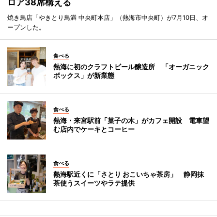
ロア38席構える
焼き鳥店「やきとり鳥満 中央町本店」（熱海市中央町）が7月10日、オ
ープンした。
食べる
熱海に初のクラフトビール醸造所 「オーガニック
ボックス」が新業態
食べる
熱海・来宮駅前「菓子の木」がカフェ開設 電車望
む店内でケーキとコーヒー
食べる
熱海駅近くに「さとり おこいちゃ茶房」 静岡抹
茶使うスイーツやラテ提供