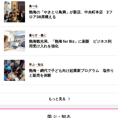
食べる
熱海の「やきとり鳥満」が新店、中央町本店 2フ
ロア38席構える
暮らす・働く
熱海観光局、「熱海 for Biz」に刷新 ビジネス利
用受け入れを強化
学ぶ・知る
熱海・網代で子ども向け起業家プログラム 塩作り
と販売を体験
もっと見る
学ぶ・知る