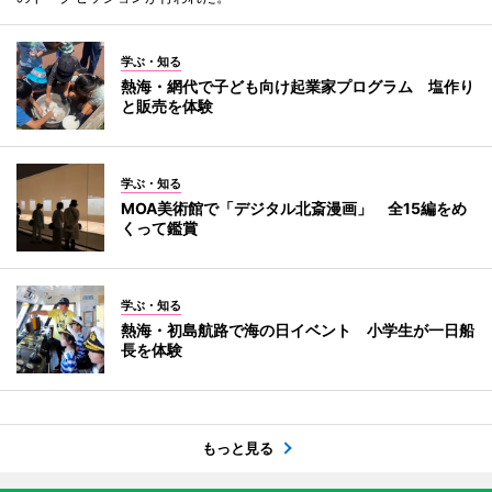
学ぶ・知る
熱海・網代で子ども向け起業家プログラム 塩作り
と販売を体験
学ぶ・知る
MOA美術館で「デジタル北斎漫画」 全15編をめ
くって鑑賞
学ぶ・知る
熱海・初島航路で海の日イベント 小学生が一日船
長を体験
もっと見る