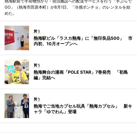
熱海駅前で手荷物預かり・宿泊施設への配送サービスを行う「手ぶらで
GO」（熱海市田原本町）が8月1日、「冷感ポンチョ」のレンタルを始
めた。
買う
熱海駅ビル「ラスカ熱海」に「無印良品500」 市
内初、10月オープンへ
買う
熱海舞台の漫画「POLE STAR」7巻発売 「初島
編」完結へ
買う
熱海でご当地カプセル玩具「熱海カプセル」 新キ
ャラ「ゆでわん」登場