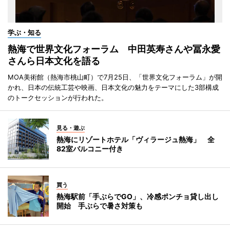
学ぶ・知る
熱海で世界文化フォーラム 中田英寿さんや冨永愛
さんら日本文化を語る
MOA美術館（熱海市桃山町）で7月25日、「世界文化フォーラム」が開
かれ、日本の伝統工芸や映画、日本文化の魅力をテーマにした3部構成
のトークセッションが行われた。
見る・遊ぶ
熱海にリゾートホテル「ヴィラージュ熱海」 全
82室バルコニー付き
買う
熱海駅前「手ぶらでGO」、冷感ポンチョ貸し出し
開始 手ぶらで暑さ対策も