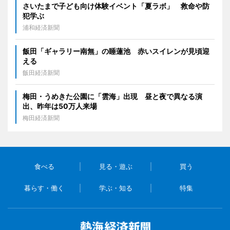
さいたまで子ども向け体験イベント「夏ラボ」 救命や防
犯学ぶ
浦和経済新聞
飯田「ギャラリー南無」の睡蓮池 赤いスイレンが見頃迎
える
飯田経済新聞
梅田・うめきた公園に「雲海」出現 昼と夜で異なる演
出、昨年は50万人来場
梅田経済新聞
食べる
見る・遊ぶ
買う
暮らす・働く
学ぶ・知る
特集