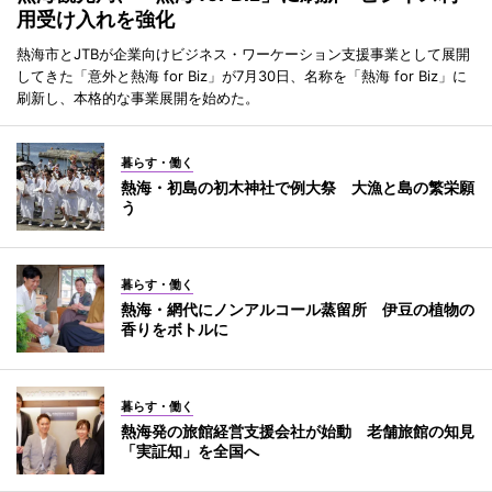
用受け入れを強化
熱海市とJTBが企業向けビジネス・ワーケーション支援事業として展開
してきた「意外と熱海 for Biz」が7月30日、名称を「熱海 for Biz」に
刷新し、本格的な事業展開を始めた。
暮らす・働く
熱海・初島の初木神社で例大祭 大漁と島の繁栄願
う
暮らす・働く
熱海・網代にノンアルコール蒸留所 伊豆の植物の
香りをボトルに
暮らす・働く
熱海発の旅館経営支援会社が始動 老舗旅館の知見
「実証知」を全国へ