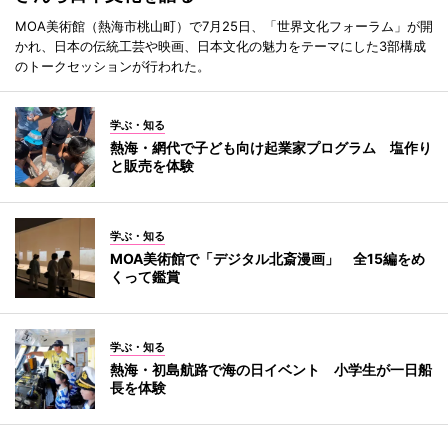
MOA美術館（熱海市桃山町）で7月25日、「世界文化フォーラム」が開
かれ、日本の伝統工芸や映画、日本文化の魅力をテーマにした3部構成
のトークセッションが行われた。
学ぶ・知る
熱海・網代で子ども向け起業家プログラム 塩作り
と販売を体験
学ぶ・知る
MOA美術館で「デジタル北斎漫画」 全15編をめ
くって鑑賞
学ぶ・知る
熱海・初島航路で海の日イベント 小学生が一日船
長を体験