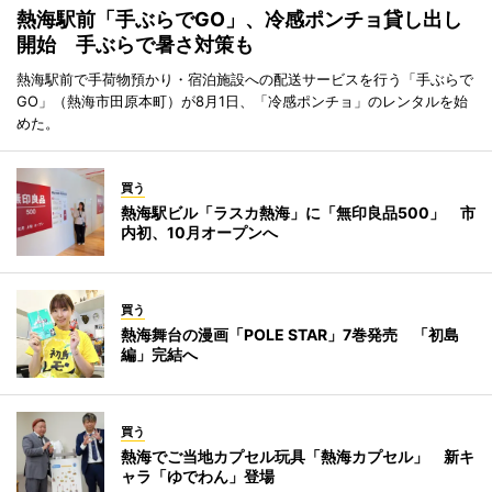
熱海駅前「手ぶらでGO」、冷感ポンチョ貸し出し
開始 手ぶらで暑さ対策も
熱海駅前で手荷物預かり・宿泊施設への配送サービスを行う「手ぶらで
GO」（熱海市田原本町）が8月1日、「冷感ポンチョ」のレンタルを始
めた。
買う
熱海駅ビル「ラスカ熱海」に「無印良品500」 市
内初、10月オープンへ
買う
熱海舞台の漫画「POLE STAR」7巻発売 「初島
編」完結へ
買う
熱海でご当地カプセル玩具「熱海カプセル」 新キ
ャラ「ゆでわん」登場