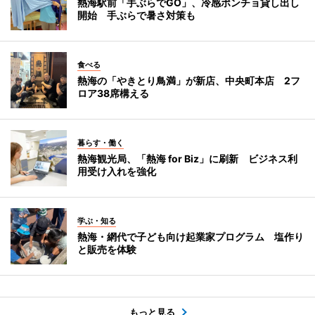
熱海駅前「手ぶらでGO」、冷感ポンチョ貸し出し
開始 手ぶらで暑さ対策も
食べる
熱海の「やきとり鳥満」が新店、中央町本店 2フ
ロア38席構える
暮らす・働く
熱海観光局、「熱海 for Biz」に刷新 ビジネス利
用受け入れを強化
学ぶ・知る
熱海・網代で子ども向け起業家プログラム 塩作り
と販売を体験
もっと見る