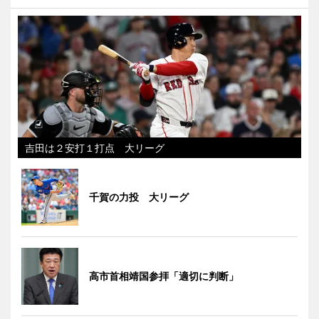
吉田は２安打１打点 大リーグ
千賀の力投 大リーグ
高市首相靖国参拝「適切に判断」