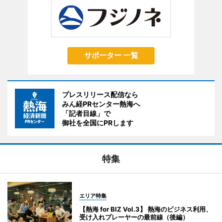
サポーター 一覧
プレスリリース配信なら
みん経PRセンター熱海へ
「記者目線」で
御社を全国にPRします
特集
エリア特集
【熱海 for BIZ Vol.3】 熱海のビジネス利用、
受け入れプレーヤーの最前線（後編）