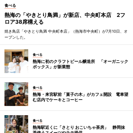
食べる
熱海の「やきとり鳥満」が新店、中央町本店 2フ
ロア38席構える
焼き鳥店「やきとり鳥満 中央町本店」（熱海市中央町）が7月10日、オ
ープンした。
食べる
熱海に初のクラフトビール醸造所 「オーガニック
ボックス」が新業態
食べる
熱海・来宮駅前「菓子の木」がカフェ開設 電車望
む店内でケーキとコーヒー
食べる
熱海駅近くに「さとり おこいちゃ茶房」 静岡抹
茶使うスイーツやラテ提供