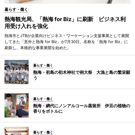
暮らす・働く
熱海観光局、「熱海 for Biz」に刷新 ビジネス利
用受け入れを強化
熱海市とJTBが企業向けビジネス・ワーケーション支援事業として展開
してきた「意外と熱海 for Biz」が7月30日、名称を「熱海 for Biz」に
刷新し、本格的な事業展開を始めた。
暮らす・働く
熱海・初島の初木神社で例大祭 大漁と島の繁栄願
う
暮らす・働く
熱海・網代にノンアルコール蒸留所 伊豆の植物の
香りをボトルに
暮らす・働く