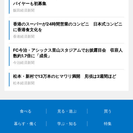
バイヤーも初募集
飯田経済新聞
香港のスーパーが24時間営業のコンビニ 日本式コンビニ
に香港食文化を
香港経済新聞
FC今治・アシックス里山スタジアムでお披露目会 収容人
数約1.7倍に「成長」
今治経済新聞
松本・新村で13万本のヒマワリ満開 見頃は3週間ほど
松本経済新聞
食べる
見る・遊ぶ
買う
暮らす・働く
学ぶ・知る
特集