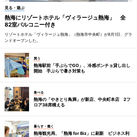
見る・遊ぶ
熱海にリゾートホテル「ヴィラージュ熱海」 全
82室バルコニー付き
リゾートホテル「ヴィラージュ熱海」（熱海市中央町）が8月1日、グラ
ンドオープンした。
買う
熱海駅前「手ぶらでGO」、冷感ポンチョ貸し出し
開始 手ぶらで暑さ対策も
食べる
熱海の「やきとり鳥満」が新店、中央町本店 2フ
ロア38席構える
暮らす・働く
熱海観光局、「熱海 for Biz」に刷新 ビジネス利