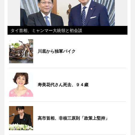
タイ首相、ミャンマー大統領と初会談
川底から独軍バイク
寿美花代さん死去、９４歳
高市首相、非核三原則「政策上堅持」