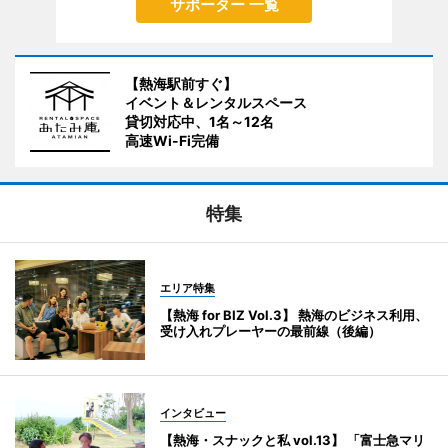
サポーター 一覧
【熱海駅前すぐ】
イベント＆レンタルスペース
貸切対応中、1名～12名
高速Wi-Fi完備
特集
エリア特集
【熱海 for BIZ Vol.3】 熱海のビジネス利用、
受け入れプレーヤーの最前線（後編）
インタビュー
【熱海・スナックと私 vol.13】 「富士急マリ