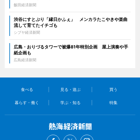
飯田経済新聞
渋谷にすとぷり「縁日かふぇ」 メンカラたこやきや楽曲
流して育てたイチゴも
シブヤ経済新聞
広島・おりづるタワーで被爆81年特別企画 屋上演奏や手
紙企画も
広島経済新聞
食べる
見る・遊ぶ
買う
暮らす・働く
学ぶ・知る
特集