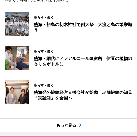
暮らす・働く
熱海・初島の初木神社で例大祭 大漁と島の繁栄願
う
暮らす・働く
熱海・網代にノンアルコール蒸留所 伊豆の植物の
香りをボトルに
暮らす・働く
熱海発の旅館経営支援会社が始動 老舗旅館の知見
「実証知」を全国へ
もっと見る