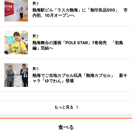
買う
熱海駅ビル「ラスカ熱海」に「無印良品500」 市
内初、10月オープンへ
買う
熱海舞台の漫画「POLE STAR」7巻発売 「初島
編」完結へ
買う
熱海でご当地カプセル玩具「熱海カプセル」 新キ
ャラ「ゆでわん」登場
もっと見る
食べる