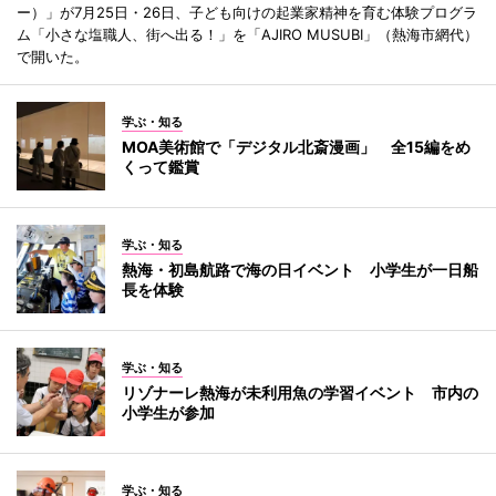
ー）」が7月25日・26日、子ども向けの起業家精神を育む体験プログラ
ム「小さな塩職人、街へ出る！」を「AJIRO MUSUBI」（熱海市網代）
で開いた。
学ぶ・知る
MOA美術館で「デジタル北斎漫画」 全15編をめ
くって鑑賞
学ぶ・知る
熱海・初島航路で海の日イベント 小学生が一日船
長を体験
学ぶ・知る
リゾナーレ熱海が未利用魚の学習イベント 市内の
小学生が参加
学ぶ・知る