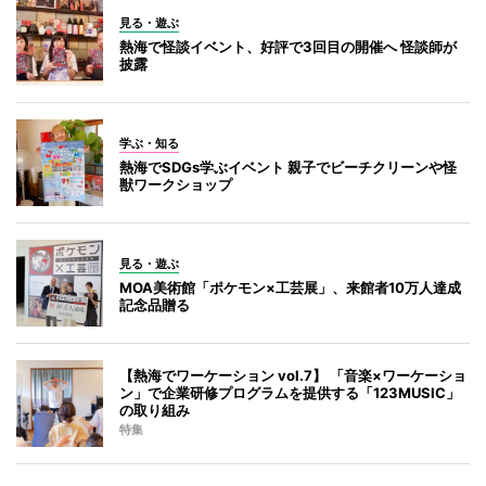
見る・遊ぶ
熱海で怪談イベント、好評で3回目の開催へ 怪談師が
披露
学ぶ・知る
熱海でSDGs学ぶイベント 親子でビーチクリーンや怪
獣ワークショップ
見る・遊ぶ
MOA美術館「ポケモン×工芸展」、来館者10万人達成
記念品贈る
【熱海でワーケーション vol.7】 「音楽×ワーケーショ
ン」で企業研修プログラムを提供する「123MUSIC」
の取り組み
特集