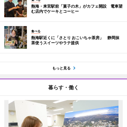
熱海・来宮駅前「菓子の木」がカフェ開設 電車望
む店内でケーキとコーヒー
食べる
熱海駅近くに「さとり おこいちゃ茶房」 静岡抹
茶使うスイーツやラテ提供
もっと見る
暮らす・働く