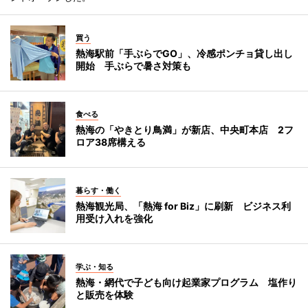
買う
熱海駅前「手ぶらでGO」、冷感ポンチョ貸し出し
開始 手ぶらで暑さ対策も
食べる
熱海の「やきとり鳥満」が新店、中央町本店 2フ
ロア38席構える
暮らす・働く
熱海観光局、「熱海 for Biz」に刷新 ビジネス利
用受け入れを強化
学ぶ・知る
熱海・網代で子ども向け起業家プログラム 塩作り
と販売を体験