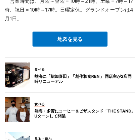
営業時間は、月曜～金曜＝10時～21時、土曜＝7時～17
時、祝日＝10時～17時。日曜定休。グランドオープンは4
月1日。
地図を見る
食べる
熱海に「鮨加喜田」「創作和食REN」 同店主が2店同
時リニューアル
食べる
熱海・多賀にコーヒー＆ピザスタンド「THE STAND」
Uターンして開業
見る・遊ぶ