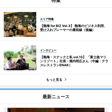
特集
エリア特集
【熱海 for BIZ Vol.3】 熱海のビジネス利用、
受け入れプレーヤーの最前線（後編）
インタビュー
【熱海・スナックと私 vol.13】 「富士急マリ
ンリゾート」社長・堀内明広さん（中編：テラ
スレストランENAK）
もっと見る
最新ニュース