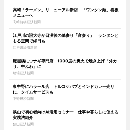
高崎「ラーメン」リニューアル新店 「ワンタン麺」看板
メニューへ
高崎前橋経済新聞
江戸川の證大寺が日没後の墓参り「宵参り」 ランタンと
もる空間で縁日も
江戸川経済新聞
淀屋橋にウナギ専門店 1000度の炭火で焼き上げ「外カ
リ、中ふわ」に
船場経済新聞
東中野にハラール店 トルコケバブとインドカレー売り
に、タイムサービスも
中野経済新聞
狭山で初心者向けAI活用セミナー 仕事や暮らしに使える
実践法紹介
狭山経済新聞