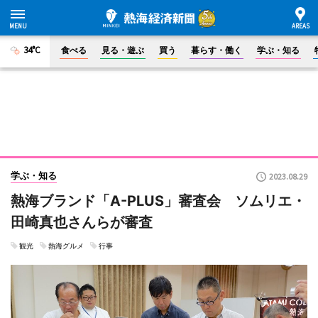
34°C
食べる
見る・遊ぶ
買う
暮らす・働く
学ぶ・知る
学ぶ・知る
2023.08.29
熱海ブランド「A-PLUS」審査会 ソムリエ・
田崎真也さんらが審査
観光
熱海グルメ
行事