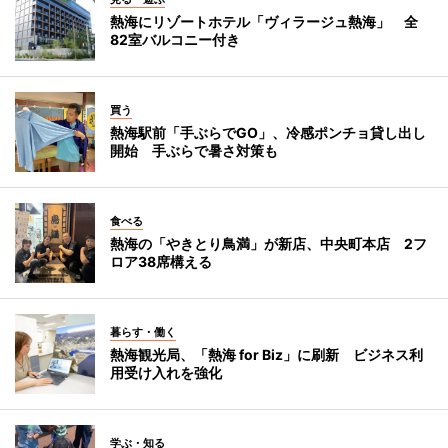
熱海にリゾートホテル「ヴィラージュ熱海」 全
82室バルコニー付き
買う
熱海駅前「手ぶらでGO」、冷感ポンチョ貸し出し
開始 手ぶらで暑さ対策も
食べる
熱海の「やきとり鳥満」が新店、中央町本店 2フ
ロア38席構える
暮らす・働く
熱海観光局、「熱海 for Biz」に刷新 ビジネス利
用受け入れを強化
学ぶ・知る