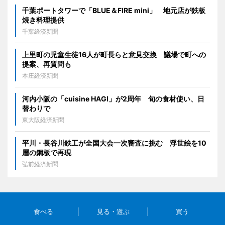
千葉ポートタワーで「BLUE＆FIRE mini」 地元店が鉄板
焼き料理提供
千葉経済新聞
上里町の児童生徒16人が町長らと意見交換 議場で町への
提案、再質問も
本庄経済新聞
河内小阪の「cuisine HAGI」が2周年 旬の食材使い、日
替わりで
東大阪経済新聞
平川・長谷川鉄工が全国大会一次審査に挑む 浮世絵を10
層の鋼板で再現
弘前経済新聞
食べる
見る・遊ぶ
買う