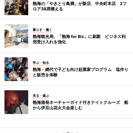
熱海の「やきとり鳥満」が新店、中央町本店 2フ
ロア38席構える
暮らす・働く
熱海観光局、「熱海 for Biz」に刷新 ビジネス利
用受け入れを強化
学ぶ・知る
熱海・網代で子ども向け起業家プログラム 塩作り
と販売を体験
見る・遊ぶ
熱海港発ネーチャーガイド付きナイトクルーズ 船
から伊豆山花火大会楽しむ