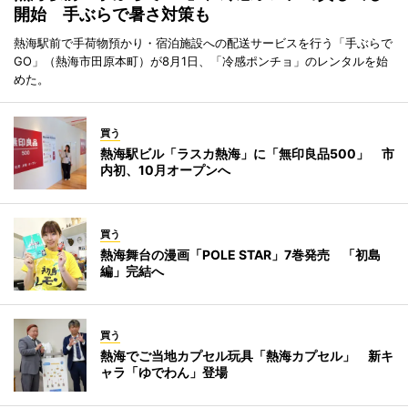
開始 手ぶらで暑さ対策も
熱海駅前で手荷物預かり・宿泊施設への配送サービスを行う「手ぶらで
GO」（熱海市田原本町）が8月1日、「冷感ポンチョ」のレンタルを始
めた。
買う
熱海駅ビル「ラスカ熱海」に「無印良品500」 市
内初、10月オープンへ
買う
熱海舞台の漫画「POLE STAR」7巻発売 「初島
編」完結へ
買う
熱海でご当地カプセル玩具「熱海カプセル」 新キ
ャラ「ゆでわん」登場