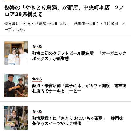
熱海の「やきとり鳥満」が新店、中央町本店 2フ
ロア38席構える
焼き鳥店「やきとり鳥満 中央町本店」（熱海市中央町）が7月10日、オ
ープンした。
食べる
熱海に初のクラフトビール醸造所 「オーガニック
ボックス」が新業態
食べる
熱海・来宮駅前「菓子の木」がカフェ開設 電車望
む店内でケーキとコーヒー
食べる
熱海駅近くに「さとり おこいちゃ茶房」 静岡抹
茶使うスイーツやラテ提供