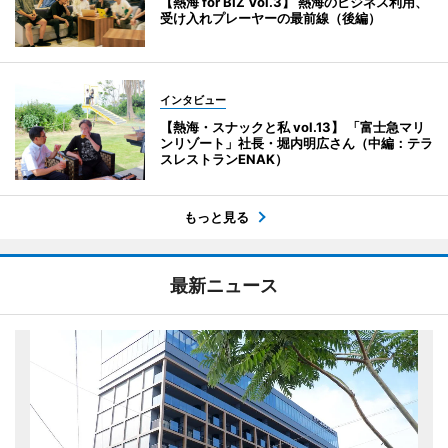
【熱海 for BIZ Vol.3】 熱海のビジネス利用、
受け入れプレーヤーの最前線（後編）
インタビュー
【熱海・スナックと私 vol.13】 「富士急マリ
ンリゾート」社長・堀内明広さん（中編：テラ
スレストランENAK）
もっと見る
最新ニュース