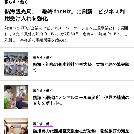
暮らす・働く
熱海観光局、「熱海 for Biz」に刷新 ビジネス利
用受け入れを強化
熱海市とJTBが企業向けビジネス・ワーケーション支援事業として展開
してきた「意外と熱海 for Biz」が7月30日、名称を「熱海 for Biz」に
刷新し、本格的な事業展開を始めた。
暮らす・働く
熱海・初島の初木神社で例大祭 大漁と島の繁栄願
う
暮らす・働く
熱海・網代にノンアルコール蒸留所 伊豆の植物の
香りをボトルに
暮らす・働く
熱海発の旅館経営支援会社が始動 老舗旅館の知見