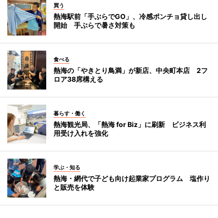
買う
熱海駅前「手ぶらでGO」、冷感ポンチョ貸し出し
開始 手ぶらで暑さ対策も
食べる
熱海の「やきとり鳥満」が新店、中央町本店 2フ
ロア38席構える
暮らす・働く
熱海観光局、「熱海 for Biz」に刷新 ビジネス利
用受け入れを強化
学ぶ・知る
熱海・網代で子ども向け起業家プログラム 塩作り
と販売を体験