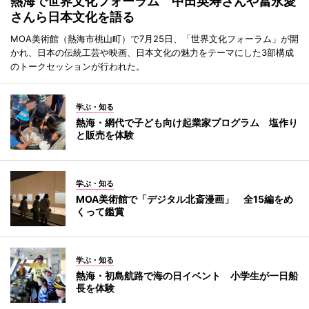
熱海で世界文化フォーラム 中田英寿さんや冨永愛
さんら日本文化を語る
MOA美術館（熱海市桃山町）で7月25日、「世界文化フォーラム」が開
かれ、日本の伝統工芸や映画、日本文化の魅力をテーマにした3部構成
のトークセッションが行われた。
学ぶ・知る
熱海・網代で子ども向け起業家プログラム 塩作り
と販売を体験
学ぶ・知る
MOA美術館で「デジタル北斎漫画」 全15編をめ
くって鑑賞
学ぶ・知る
熱海・初島航路で海の日イベント 小学生が一日船
長を体験