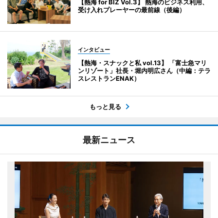
【熱海 for BIZ Vol.3】 熱海のビジネス利用、
受け入れプレーヤーの最前線（後編）
インタビュー
【熱海・スナックと私 vol.13】 「富士急マリ
ンリゾート」社長・堀内明広さん（中編：テラ
スレストランENAK）
もっと見る
最新ニュース