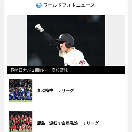
ワールドフォトニュース
長崎日大が２回戦へ 高校野球
喜ぶ植中 Ｊリーグ
鹿島、逆転で白星発進 Ｊリーグ