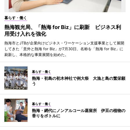
暮らす・働く
熱海観光局、「熱海 for Biz」に刷新 ビジネス利
用受け入れを強化
熱海市とJTBが企業向けビジネス・ワーケーション支援事業として展開
してきた「意外と熱海 for Biz」が7月30日、名称を「熱海 for Biz」に
刷新し、本格的な事業展開を始めた。
暮らす・働く
熱海・初島の初木神社で例大祭 大漁と島の繁栄願
う
暮らす・働く
熱海・網代にノンアルコール蒸留所 伊豆の植物の
香りをボトルに