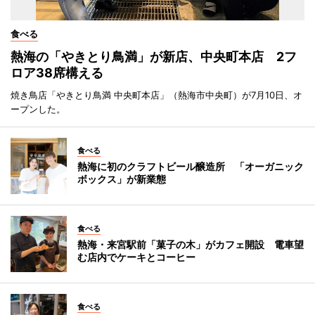
食べる
熱海の「やきとり鳥満」が新店、中央町本店 2フ
ロア38席構える
焼き鳥店「やきとり鳥満 中央町本店」（熱海市中央町）が7月10日、オ
ープンした。
食べる
熱海に初のクラフトビール醸造所 「オーガニック
ボックス」が新業態
食べる
熱海・来宮駅前「菓子の木」がカフェ開設 電車望
む店内でケーキとコーヒー
食べる