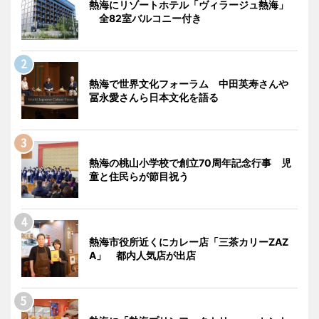
熱海にリゾートホテル「ヴィラージュ熱海」
全82室バルコニー付き
熱海で世界文化フォーラム 中田英寿さんや
冨永愛さんら日本文化を語る
熱海の桃山小学校で創立70周年記念行事 児
童と住民らが節目祝う
熱海市役所近くにカレー店「三茶カリーZAZ
A」 都内人気店が出店