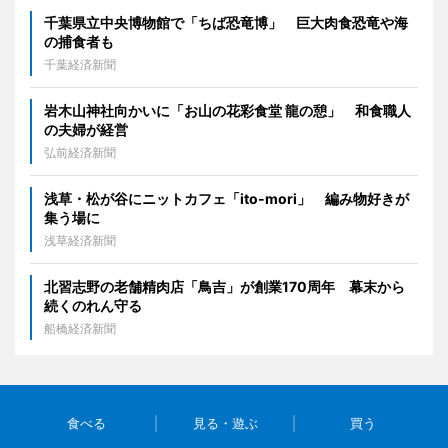
千葉県立中央博物館で「ちば恐竜博」 巨大肉食恐竜や海
の捕食者も
千葉経済新聞
岩木山神社向かいに「お山の花彩食堂 龍の憩」 和食職人
の夫婦が経営
弘前経済新聞
浅草・松が谷にニットカフェ「ito-mori」 編み物好きが
集う場に
浅草経済新聞
北習志野の老舗精肉店「鳥吉」が創業170周年 幕末から
続くのれん守る
船橋経済新聞
食べる
見る・遊ぶ
買う