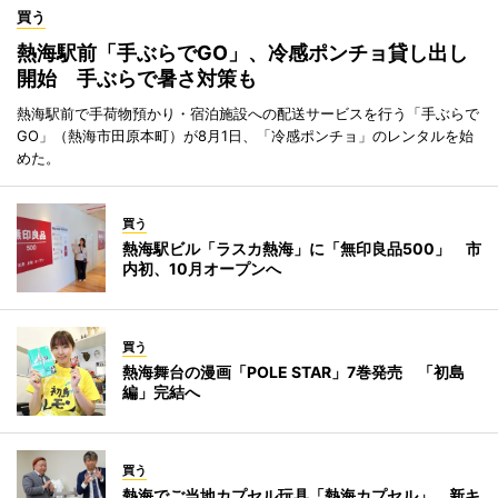
買う
熱海駅前「手ぶらでGO」、冷感ポンチョ貸し出し
開始 手ぶらで暑さ対策も
熱海駅前で手荷物預かり・宿泊施設への配送サービスを行う「手ぶらで
GO」（熱海市田原本町）が8月1日、「冷感ポンチョ」のレンタルを始
めた。
買う
熱海駅ビル「ラスカ熱海」に「無印良品500」 市
内初、10月オープンへ
買う
熱海舞台の漫画「POLE STAR」7巻発売 「初島
編」完結へ
買う
熱海でご当地カプセル玩具「熱海カプセル」 新キ