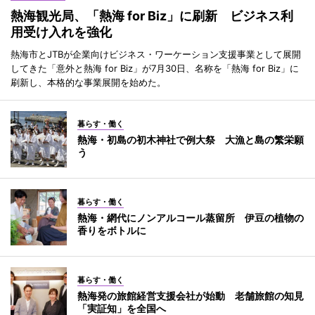
熱海観光局、「熱海 for Biz」に刷新 ビジネス利
用受け入れを強化
熱海市とJTBが企業向けビジネス・ワーケーション支援事業として展開
してきた「意外と熱海 for Biz」が7月30日、名称を「熱海 for Biz」に
刷新し、本格的な事業展開を始めた。
暮らす・働く
熱海・初島の初木神社で例大祭 大漁と島の繁栄願
う
暮らす・働く
熱海・網代にノンアルコール蒸留所 伊豆の植物の
香りをボトルに
暮らす・働く
熱海発の旅館経営支援会社が始動 老舗旅館の知見
「実証知」を全国へ