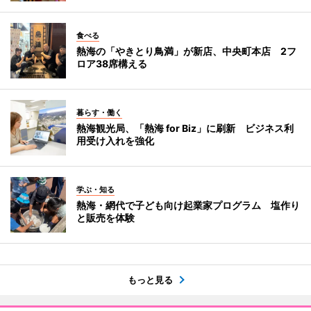
食べる
熱海の「やきとり鳥満」が新店、中央町本店 2フ
ロア38席構える
暮らす・働く
熱海観光局、「熱海 for Biz」に刷新 ビジネス利
用受け入れを強化
学ぶ・知る
熱海・網代で子ども向け起業家プログラム 塩作り
と販売を体験
もっと見る