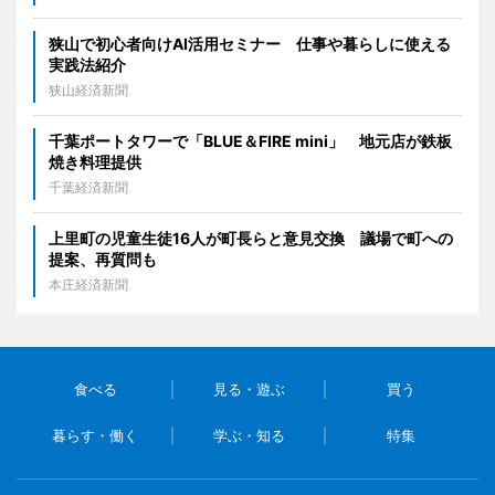
狭山で初心者向けAI活用セミナー 仕事や暮らしに使える
実践法紹介
狭山経済新聞
千葉ポートタワーで「BLUE＆FIRE mini」 地元店が鉄板
焼き料理提供
千葉経済新聞
上里町の児童生徒16人が町長らと意見交換 議場で町への
提案、再質問も
本庄経済新聞
食べる
見る・遊ぶ
買う
暮らす・働く
学ぶ・知る
特集