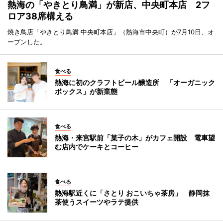
熱海の「やきとり鳥満」が新店、中央町本店 2フ
ロア38席構える
焼き鳥店「やきとり鳥満 中央町本店」（熱海市中央町）が7月10日、オ
ープンした。
食べる
熱海に初のクラフトビール醸造所 「オーガニック
ボックス」が新業態
食べる
熱海・来宮駅前「菓子の木」がカフェ開設 電車望
む店内でケーキとコーヒー
食べる
熱海駅近くに「さとり おこいちゃ茶房」 静岡抹
茶使うスイーツやラテ提供