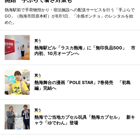
熱海駅前で手荷物預かり・宿泊施設への配送サービスを行う「手ぶらで
GO」（熱海市田原本町）が8月1日、「冷感ポンチョ」のレンタルを始
めた。
買う
熱海駅ビル「ラスカ熱海」に「無印良品500」 市
内初、10月オープンへ
買う
熱海舞台の漫画「POLE STAR」7巻発売 「初島
編」完結へ
買う
熱海でご当地カプセル玩具「熱海カプセル」 新キ
ャラ「ゆでわん」登場