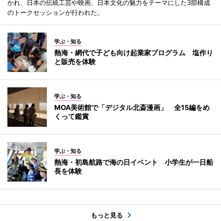
かれ、日本の伝統工芸や映画、日本文化の魅力をテーマにした3部構成
のトークセッションが行われた。
学ぶ・知る
熱海・網代で子ども向け起業家プログラム 塩作り
と販売を体験
学ぶ・知る
MOA美術館で「デジタル北斎漫画」 全15編をめ
くって鑑賞
学ぶ・知る
熱海・初島航路で海の日イベント 小学生が一日船
長を体験
もっと見る