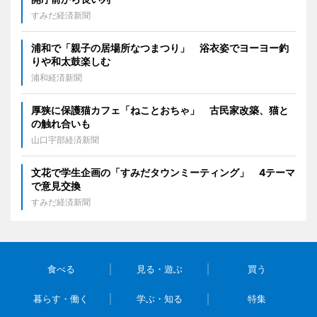
すみだ経済新聞
浦和で「親子の居場所なつまつり」 浴衣姿でヨーヨー釣
りや和太鼓楽しむ
浦和経済新聞
厚狭に保護猫カフェ「ねことおちゃ」 古民家改築、猫と
の触れ合いも
山口宇部経済新聞
文花で学生企画の「すみだタウンミーティング」 4テーマ
で意見交換
すみだ経済新聞
食べる
見る・遊ぶ
買う
暮らす・働く
学ぶ・知る
特集