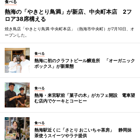
食べる
熱海の「やきとり鳥満」が新店、中央町本店 2フ
ロア38席構える
焼き鳥店「やきとり鳥満 中央町本店」（熱海市中央町）が7月10日、オ
ープンした。
食べる
熱海に初のクラフトビール醸造所 「オーガニック
ボックス」が新業態
食べる
熱海・来宮駅前「菓子の木」がカフェ開設 電車望
む店内でケーキとコーヒー
食べる
熱海駅近くに「さとり おこいちゃ茶房」 静岡抹
茶使うスイーツやラテ提供