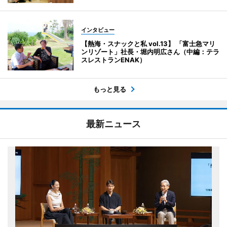
インタビュー
【熱海・スナックと私 vol.13】 「富士急マリ
ンリゾート」社長・堀内明広さん（中編：テラ
スレストランENAK）
もっと見る
最新ニュース