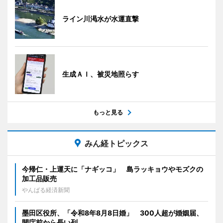
ライン川渇水が水運直撃
生成ＡＩ、被災地照らす
もっと見る
みん経トピックス
今帰仁・上運天に「ナギッコ」 島ラッキョウやモズクの
加工品販売
やんばる経済新聞
墨田区役所、「令和8年8月8日婚」 300人超が婚姻届、
開庁前から長い列