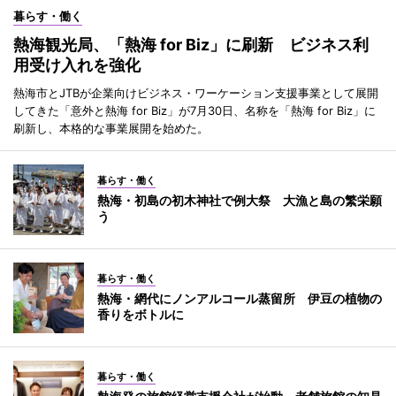
暮らす・働く
熱海観光局、「熱海 for Biz」に刷新 ビジネス利
用受け入れを強化
熱海市とJTBが企業向けビジネス・ワーケーション支援事業として展開
してきた「意外と熱海 for Biz」が7月30日、名称を「熱海 for Biz」に
刷新し、本格的な事業展開を始めた。
暮らす・働く
熱海・初島の初木神社で例大祭 大漁と島の繁栄願
う
暮らす・働く
熱海・網代にノンアルコール蒸留所 伊豆の植物の
香りをボトルに
暮らす・働く