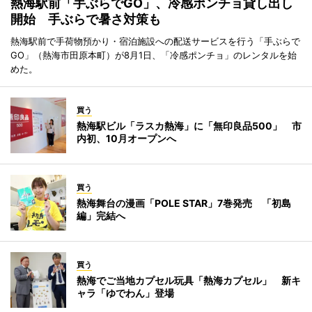
熱海駅前「手ぶらでGO」、冷感ポンチョ貸し出し
開始 手ぶらで暑さ対策も
熱海駅前で手荷物預かり・宿泊施設への配送サービスを行う「手ぶらで
GO」（熱海市田原本町）が8月1日、「冷感ポンチョ」のレンタルを始
めた。
買う
熱海駅ビル「ラスカ熱海」に「無印良品500」 市
内初、10月オープンへ
買う
熱海舞台の漫画「POLE STAR」7巻発売 「初島
編」完結へ
買う
熱海でご当地カプセル玩具「熱海カプセル」 新キ
ャラ「ゆでわん」登場