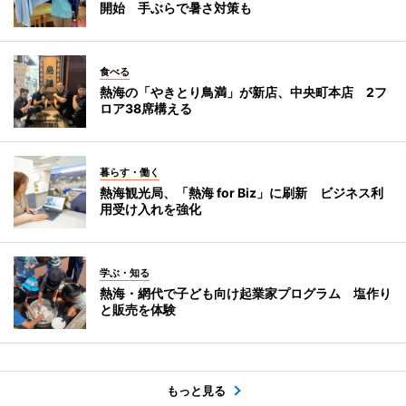
開始 手ぶらで暑さ対策も
食べる
熱海の「やきとり鳥満」が新店、中央町本店 2フ
ロア38席構える
暮らす・働く
熱海観光局、「熱海 for Biz」に刷新 ビジネス利
用受け入れを強化
学ぶ・知る
熱海・網代で子ども向け起業家プログラム 塩作り
と販売を体験
もっと見る