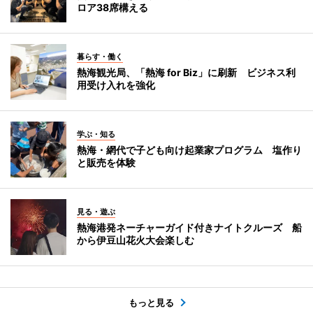
ロア38席構える
暮らす・働く
熱海観光局、「熱海 for Biz」に刷新 ビジネス利
用受け入れを強化
学ぶ・知る
熱海・網代で子ども向け起業家プログラム 塩作り
と販売を体験
見る・遊ぶ
熱海港発ネーチャーガイド付きナイトクルーズ 船
から伊豆山花火大会楽しむ
もっと見る