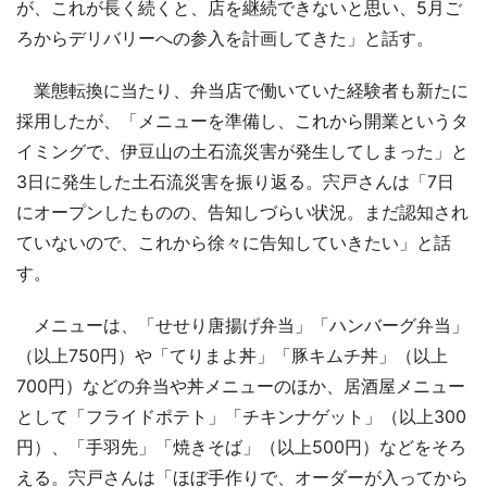
が、これが長く続くと、店を継続できないと思い、5月ご
ろからデリバリーへの参入を計画してきた」と話す。
業態転換に当たり、弁当店で働いていた経験者も新たに
採用したが、「メニューを準備し、これから開業というタ
イミングで、伊豆山の土石流災害が発生してしまった」と
3日に発生した土石流災害を振り返る。宍戸さんは「7日
にオープンしたものの、告知しづらい状況。まだ認知され
ていないので、これから徐々に告知していきたい」と話
す。
メニューは、「せせり唐揚げ弁当」「ハンバーグ弁当」
（以上750円）や「てりまよ丼」「豚キムチ丼」（以上
700円）などの弁当や丼メニューのほか、居酒屋メニュー
として「フライドポテト」「チキンナゲット」（以上300
円）、「手羽先」「焼きそば」（以上500円）などをそろ
える。宍戸さんは「ほぼ手作りで、オーダーが入ってから