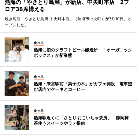
熱海の「やきとり鳥満」が新店、中央町本店 2フ
ロア38席構える
焼き鳥店「やきとり鳥満 中央町本店」（熱海市中央町）が7月10日、オ
ープンした。
食べる
熱海に初のクラフトビール醸造所 「オーガニック
ボックス」が新業態
食べる
熱海・来宮駅前「菓子の木」がカフェ開設 電車望
む店内でケーキとコーヒー
食べる
熱海駅近くに「さとり おこいちゃ茶房」 静岡抹
茶使うスイーツやラテ提供