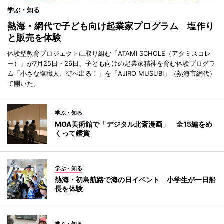
学ぶ・知る
熱海・網代で子ども向け起業家プログラム 塩作り
と販売を体験
体験型教育プロジェクトに取り組む「ATAMI SCHOLE（アタミスコレ
ー）」が7月25日・26日、子ども向けの起業家精神を育む体験プログラ
ム「小さな塩職人、街へ出る！」を「AJIRO MUSUBI」（熱海市網代）
で開いた。
学ぶ・知る
MOA美術館で「デジタル北斎漫画」 全15編をめ
くって鑑賞
学ぶ・知る
熱海・初島航路で海の日イベント 小学生が一日船
長を体験
学ぶ・知る