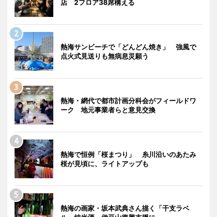
店 2フロア38席構える
熱海サンビーチで「どんどん焼き」 強風で
点火式見送りも無病息災願う
熱海・網代で都市計画分科会がフィールドワ
ーク 地元事業者らと意見交換
熱海で恒例「桜まつり」 糸川沿いのあたみ
桜が見頃に、ライトアップも
熱海の画家・坂本武典さん描く「干支ラベ