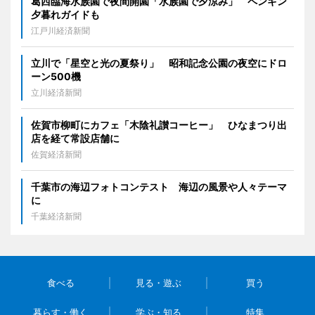
葛西臨海水族園で夜間開園「水族園で夕涼み」 ペンギン
夕暮れガイドも
江戸川経済新聞
立川で「星空と光の夏祭り」 昭和記念公園の夜空にドロ
ーン500機
立川経済新聞
佐賀市柳町にカフェ「木陰礼讃コーヒー」 ひなまつり出
店を経て常設店舗に
佐賀経済新聞
千葉市の海辺フォトコンテスト 海辺の風景や人々テーマ
に
千葉経済新聞
食べる
見る・遊ぶ
買う
暮らす・働く
学ぶ・知る
特集