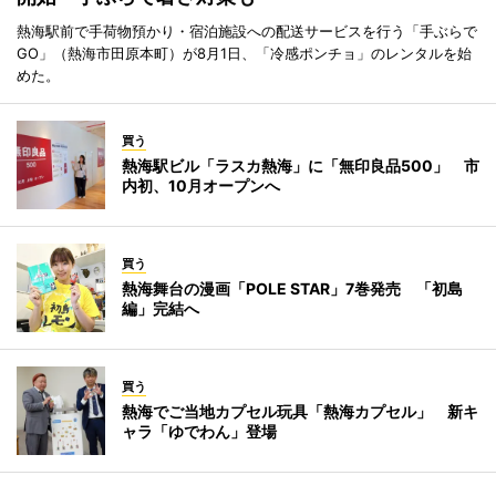
熱海駅前で手荷物預かり・宿泊施設への配送サービスを行う「手ぶらで
GO」（熱海市田原本町）が8月1日、「冷感ポンチョ」のレンタルを始
めた。
買う
熱海駅ビル「ラスカ熱海」に「無印良品500」 市
内初、10月オープンへ
買う
熱海舞台の漫画「POLE STAR」7巻発売 「初島
編」完結へ
買う
熱海でご当地カプセル玩具「熱海カプセル」 新キ
ャラ「ゆでわん」登場