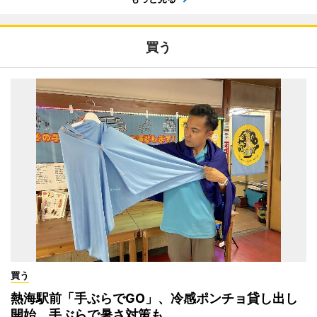
買う
買う
熱海駅前「手ぶらでGO」、冷感ポンチョ貸し出し
開始 手ぶらで暑さ対策も