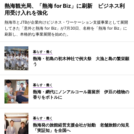
熱海観光局、「熱海 for Biz」に刷新 ビジネス利
用受け入れを強化
熱海市とJTBが企業向けビジネス・ワーケーション支援事業として展開
してきた「意外と熱海 for Biz」が7月30日、名称を「熱海 for Biz」に
刷新し、本格的な事業展開を始めた。
暮らす・働く
熱海・初島の初木神社で例大祭 大漁と島の繁栄願
う
暮らす・働く
熱海・網代にノンアルコール蒸留所 伊豆の植物の
香りをボトルに
暮らす・働く
熱海発の旅館経営支援会社が始動 老舗旅館の知見
「実証知」を全国へ