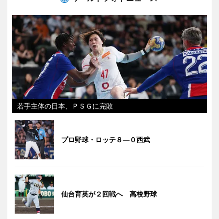
若手主体の日本、ＰＳＧに完敗
プロ野球・ロッテ８―０西武
仙台育英が２回戦へ 高校野球