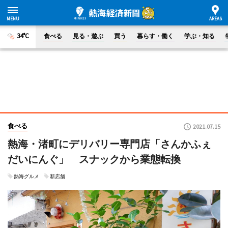
34°C
食べる
見る・遊ぶ
買う
暮らす・働く
学ぶ・知る
食べる
2021.07.15
熱海・渚町にデリバリー専門店「さんかふぇ
だいにんぐ」 スナックから業態転換
熱海グルメ
新店舗