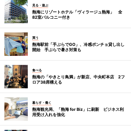
見る・遊ぶ
熱海にリゾートホテル「ヴィラージュ熱海」 全
82室バルコニー付き
買う
熱海駅前「手ぶらでGO」、冷感ポンチョ貸し出し
開始 手ぶらで暑さ対策も
食べる
熱海の「やきとり鳥満」が新店、中央町本店 2フ
ロア38席構える
暮らす・働く
熱海観光局、「熱海 for Biz」に刷新 ビジネス利
用受け入れを強化