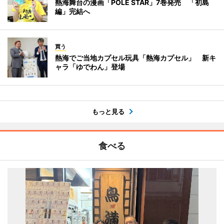
熱海舞台の漫画「POLE STAR」7巻発売 「初島
編」完結へ
買う
熱海でご当地カプセル玩具「熱海カプセル」 新キ
ャラ「ゆでわん」登場
もっと見る
食べる