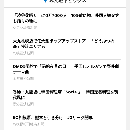
みん経トピックス
「渋谷盆踊り」に6万7000人 109前に櫓、外国人観光客
も踊りの輪に
シブヤ経済新聞
大丸札幌店で任天堂ポップアップストア 「どうぶつの
森」特設エリアも
札幌経済新聞
OMO5函館で「函館夜景の日」 手回しオルガンで野外劇
テーマ曲
函館経済新聞
香港・九龍塘に韓国料理店「Social」 韓国定番料理を現
代風に
香港経済新聞
SC相模原、熊本と引き分け J3リーグ開幕
相模原町田経済新聞