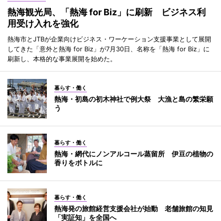
熱海観光局、「熱海 for Biz」に刷新 ビジネス利
用受け入れを強化
熱海市とJTBが企業向けビジネス・ワーケーション支援事業として展開
してきた「意外と熱海 for Biz」が7月30日、名称を「熱海 for Biz」に
刷新し、本格的な事業展開を始めた。
暮らす・働く
熱海・初島の初木神社で例大祭 大漁と島の繁栄願
う
暮らす・働く
熱海・網代にノンアルコール蒸留所 伊豆の植物の
香りをボトルに
暮らす・働く
熱海発の旅館経営支援会社が始動 老舗旅館の知見
「実証知」を全国へ