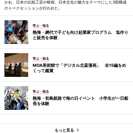
かれ、日本の伝統工芸や映画、日本文化の魅力をテーマにした3部構成
のトークセッションが行われた。
学ぶ・知る
熱海・網代で子ども向け起業家プログラム 塩作り
と販売を体験
学ぶ・知る
MOA美術館で「デジタル北斎漫画」 全15編をめ
くって鑑賞
学ぶ・知る
熱海・初島航路で海の日イベント 小学生が一日船
長を体験
もっと見る