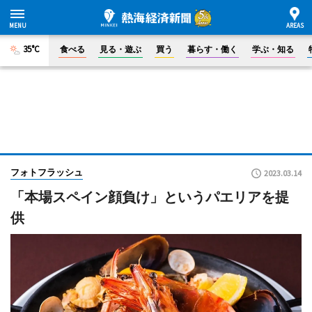
35°C
食べる
見る・遊ぶ
買う
暮らす・働く
学ぶ・知る
フォトフラッシュ
2023.03.14
「本場スペイン顔負け」というパエリアを提
供