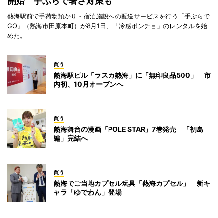
開始 手ぶらで暑さ対策も
熱海駅前で手荷物預かり・宿泊施設への配送サービスを行う「手ぶらで
GO」（熱海市田原本町）が8月1日、「冷感ポンチョ」のレンタルを始
めた。
買う
熱海駅ビル「ラスカ熱海」に「無印良品500」 市
内初、10月オープンへ
買う
熱海舞台の漫画「POLE STAR」7巻発売 「初島
編」完結へ
買う
熱海でご当地カプセル玩具「熱海カプセル」 新キ
ャラ「ゆでわん」登場