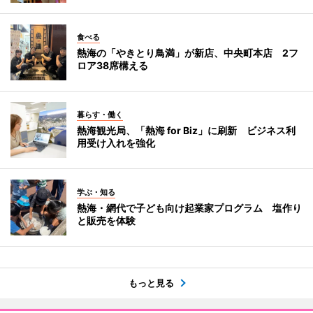
食べる
熱海の「やきとり鳥満」が新店、中央町本店 2フ
ロア38席構える
暮らす・働く
熱海観光局、「熱海 for Biz」に刷新 ビジネス利
用受け入れを強化
学ぶ・知る
熱海・網代で子ども向け起業家プログラム 塩作り
と販売を体験
もっと見る