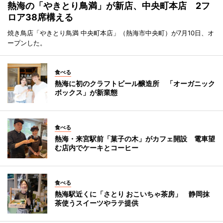
熱海の「やきとり鳥満」が新店、中央町本店 2フ
ロア38席構える
焼き鳥店「やきとり鳥満 中央町本店」（熱海市中央町）が7月10日、オ
ープンした。
食べる
熱海に初のクラフトビール醸造所 「オーガニック
ボックス」が新業態
食べる
熱海・来宮駅前「菓子の木」がカフェ開設 電車望
む店内でケーキとコーヒー
食べる
熱海駅近くに「さとり おこいちゃ茶房」 静岡抹
茶使うスイーツやラテ提供