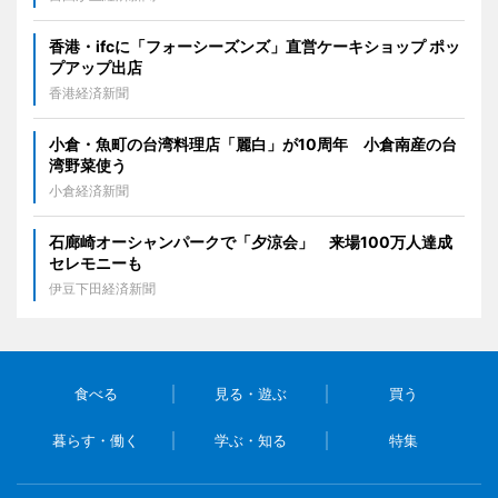
香港・ifcに「フォーシーズンズ」直営ケーキショップ ポッ
プアップ出店
香港経済新聞
小倉・魚町の台湾料理店「麗白」が10周年 小倉南産の台
湾野菜使う
小倉経済新聞
石廊崎オーシャンパークで「夕涼会」 来場100万人達成
セレモニーも
伊豆下田経済新聞
食べる
見る・遊ぶ
買う
暮らす・働く
学ぶ・知る
特集