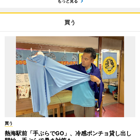
もっと見る
買う
買う
熱海駅前「手ぶらでGO」、冷感ポンチョ貸し出し