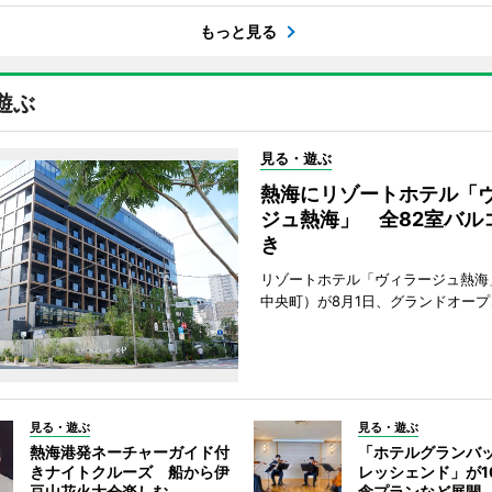
もっと見る
遊ぶ
見る・遊ぶ
熱海にリゾートホテル「
ジュ熱海」 全82室バル
き
リゾートホテル「ヴィラージュ熱海
中央町）が8月1日、グランドオープ
見る・遊ぶ
見る・遊ぶ
熱海港発ネーチャーガイド付
「ホテルグランバ
きナイトクルーズ 船から伊
レッシェンド」が1
豆山花火大会楽しむ
念プランなど展開