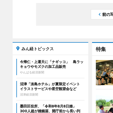
前の
みん経トピックス
特集
今帰仁・上運天に「ナギッコ」 島ラッ
キョウやモズクの加工品販売
やんばる経済新聞
沼津「淡島ホテル」が夏限定イベント
イラストサービスや星空観望会など
沼津経済新聞
墨田区役所、「令和8年8月8日婚」
300人超が婚姻届、開庁前から長い列