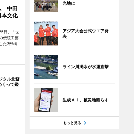
光地に
ム 中田
日本文化
アジア大会公式ウエア発
25日、「世
表
の伝統工芸
した3部構
ライン川渇水が水運直撃
ジタル北斎
めくって鑑
生成ＡＩ、被災地照らす
もっと見る