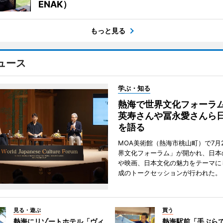
ENAK）
もっと見る
ュース
学ぶ・知る
熱海で世界文化フォーラ
英寿さんや冨永愛さんら
を語る
MOA美術館（熱海市桃山町）で7月
界文化フォーラム」が開かれ、日本
や映画、日本文化の魅力をテーマに
成のトークセッションが行われた。
見る・遊ぶ
買う
熱海にリゾートホテル「ヴィ
熱海駅前「手ぶら