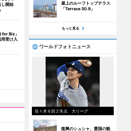
屋上のルーフトップテラス
出し開始
「Terrace 30.9」
も
もっと見る
or Biz」
利用受け入
ワールドフォトニュース
佐々木６回２失点 大リーグ
復興のシュシャ、愛国の観