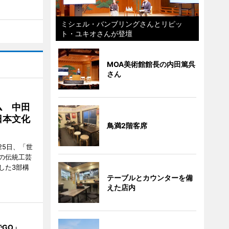
ミシェル・バンブリングさんとリピッ
ト・ユキオさんが登壇
MOA美術館館長の内田篤呉
さん
ム 中田
日本文化
鳥満2階客席
25日、「世
の伝統工芸
した3部構
テーブルとカウンターを備
えた店内
でGO」、