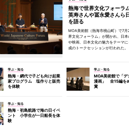
熱海で世界文化フォーラ
英寿さんや冨永愛さんら
を語る
MOA美術館（熱海市桃山町）で7月
界文化フォーラム」が開かれ、日本
や映画、日本文化の魅力をテーマに
成のトークセッションが行われた。
学ぶ・知る
学ぶ・知る
熱海・網代で子ども向け起業
MOA美術館で「デ
家プログラム 塩作りと販売
漫画」 全15編を
を体験
賞
学ぶ・知る
熱海・初島航路で海の日イベ
ント 小学生が一日船長を体
験