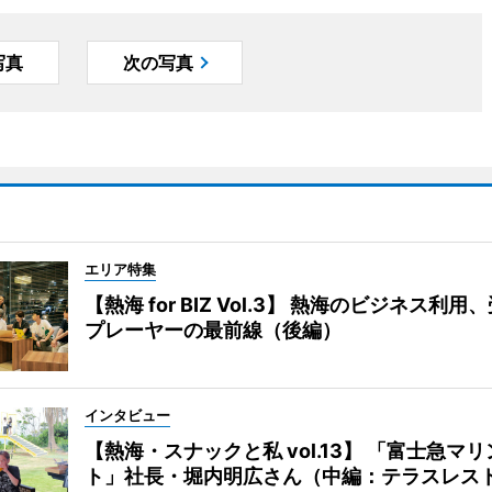
写真
次の写真
エリア特集
【熱海 for BIZ Vol.3】 熱海のビジネス利
プレーヤーの最前線（後編）
インタビュー
【熱海・スナックと私 vol.13】 「富士急マ
ト」社長・堀内明広さん（中編：テラスレス