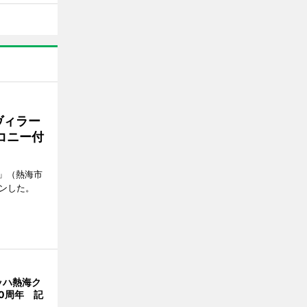
ヴィラー
コニー付
」（熱海市
ンした。
ッハ熱海ク
0周年 記