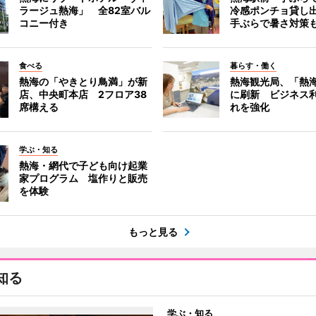
ラージュ熱海」 全82室バル
冷感ポンチョ貸し
コニー付き
手ぶらで暑さ対策
食べる
暮らす・働く
熱海の「やきとり鳥満」が新
熱海観光局、「熱海 f
店、中央町本店 2フロア38
に刷新 ビジネス
席構える
れを強化
学ぶ・知る
熱海・網代で子ども向け起業
家プログラム 塩作りと販売
を体験
もっと見る
知る
学ぶ・知る