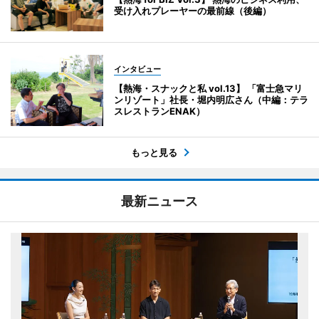
受け入れプレーヤーの最前線（後編）
インタビュー
【熱海・スナックと私 vol.13】 「富士急マリ
ンリゾート」社長・堀内明広さん（中編：テラ
スレストランENAK）
もっと見る
最新ニュース