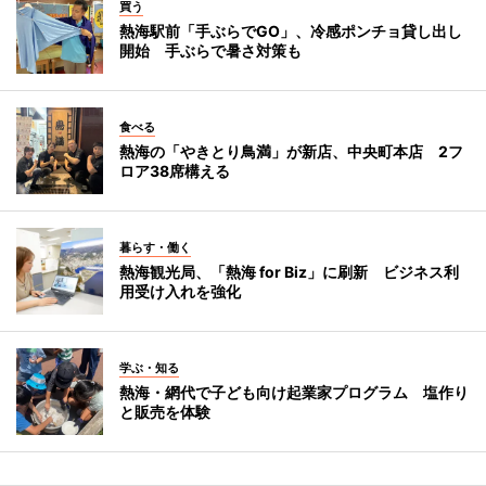
買う
熱海駅前「手ぶらでGO」、冷感ポンチョ貸し出し
開始 手ぶらで暑さ対策も
食べる
熱海の「やきとり鳥満」が新店、中央町本店 2フ
ロア38席構える
暮らす・働く
熱海観光局、「熱海 for Biz」に刷新 ビジネス利
用受け入れを強化
学ぶ・知る
熱海・網代で子ども向け起業家プログラム 塩作り
と販売を体験