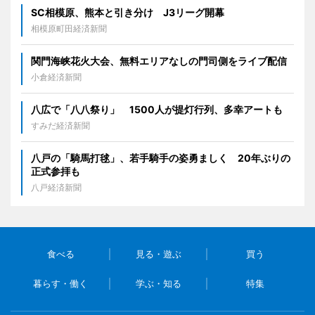
SC相模原、熊本と引き分け J3リーグ開幕
相模原町田経済新聞
関門海峡花火大会、無料エリアなしの門司側をライブ配信
小倉経済新聞
八広で「八八祭り」 1500人が提灯行列、多幸アートも
すみだ経済新聞
八戸の「騎馬打毬」、若手騎手の姿勇ましく 20年ぶりの
正式参拝も
八戸経済新聞
食べる
見る・遊ぶ
買う
暮らす・働く
学ぶ・知る
特集