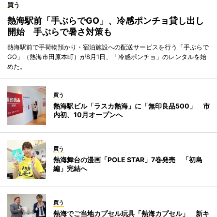
買う
熱海駅前「手ぶらでGO」、冷感ポンチョ貸し出し
開始 手ぶらで暑さ対策も
熱海駅前で手荷物預かり・宿泊施設への配送サービスを行う「手ぶらで
GO」（熱海市田原本町）が8月1日、「冷感ポンチョ」のレンタルを始
めた。
買う
熱海駅ビル「ラスカ熱海」に「無印良品500」 市
内初、10月オープンへ
買う
熱海舞台の漫画「POLE STAR」7巻発売 「初島
編」完結へ
買う
熱海でご当地カプセル玩具「熱海カプセル」 新キ