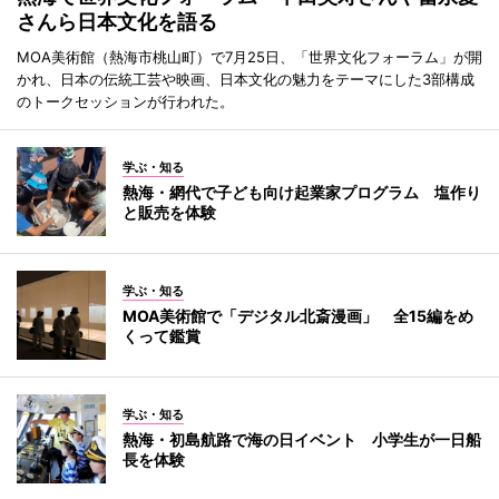
さんら日本文化を語る
MOA美術館（熱海市桃山町）で7月25日、「世界文化フォーラム」が開
かれ、日本の伝統工芸や映画、日本文化の魅力をテーマにした3部構成
のトークセッションが行われた。
学ぶ・知る
熱海・網代で子ども向け起業家プログラム 塩作り
と販売を体験
学ぶ・知る
MOA美術館で「デジタル北斎漫画」 全15編をめ
くって鑑賞
学ぶ・知る
熱海・初島航路で海の日イベント 小学生が一日船
長を体験