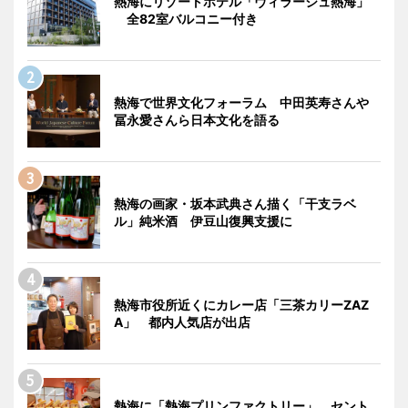
熱海にリゾートホテル「ヴィラージュ熱海」
全82室バルコニー付き
熱海で世界文化フォーラム 中田英寿さんや
冨永愛さんら日本文化を語る
熱海の画家・坂本武典さん描く「干支ラベ
ル」純米酒 伊豆山復興支援に
熱海市役所近くにカレー店「三茶カリーZAZ
A」 都内人気店が出店
熱海に「熱海プリンファクトリー」 セント