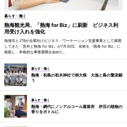
暮らす・働く
熱海観光局、「熱海 for Biz」に刷新 ビジネス利
用受け入れを強化
熱海市とJTBが企業向けビジネス・ワーケーション支援事業として展開
してきた「意外と熱海 for Biz」が7月30日、名称を「熱海 for Biz」に
刷新し、本格的な事業展開を始めた。
暮らす・働く
熱海・初島の初木神社で例大祭 大漁と島の繁栄願
う
暮らす・働く
熱海・網代にノンアルコール蒸留所 伊豆の植物の
香りをボトルに