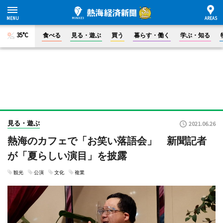
35°C
食べる
見る・遊ぶ
買う
暮らす・働く
学ぶ・知る
見る・遊ぶ
2021.06.26
熱海のカフェで「お笑い落語会」 新聞記者
が「夏らしい演目」を披露
観光
公演
文化
複業