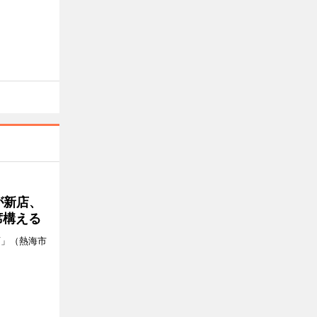
が新店、
席構える
店」（熱海市
。