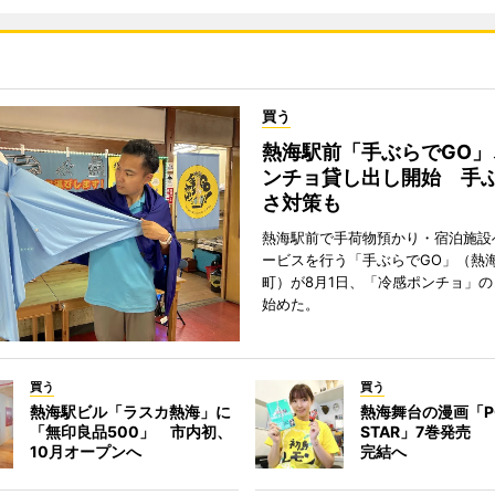
買う
熱海駅前「手ぶらでGO」
ンチョ貸し出し開始 手
さ対策も
熱海駅前で手荷物預かり・宿泊施設
ービスを行う「手ぶらでGO」（熱
町）が8月1日、「冷感ポンチョ」
始めた。
買う
買う
熱海駅ビル「ラスカ熱海」に
熱海舞台の漫画「P
「無印良品500」 市内初、
STAR」7巻発売
10月オープンへ
完結へ