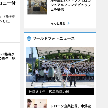
海を望むレストランではカ
コニー付
ジュアルフレンチビュッフ
ェを提供
」（熱海市
ンした。
もっと見る
ワールドフォトニュース
ッハ熱海ク
0周年 記
被爆８１年、広島原爆の日
ドローン企業社長、車爆破