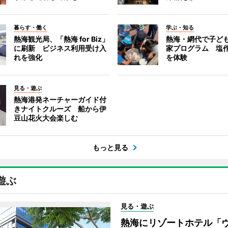
暮らす・働く
学ぶ・知る
熱海観光局、「熱海 for Biz」
熱海・網代で子ど
に刷新 ビジネス利用受け入
家プログラム 塩
れを強化
を体験
見る・遊ぶ
熱海港発ネーチャーガイド付
きナイトクルーズ 船から伊
豆山花火大会楽しむ
もっと見る
遊ぶ
見る・遊ぶ
熱海にリゾートホテル「