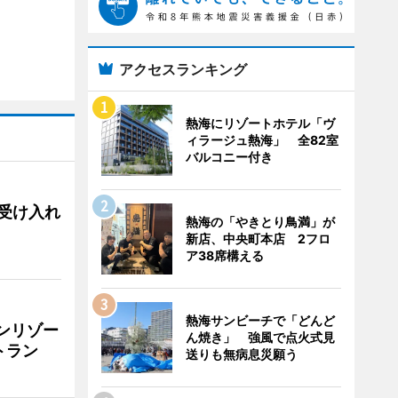
アクセスランキング
熱海にリゾートホテル「ヴ
ィラージュ熱海」 全82室
バルコニー付き
用、受け入れ
熱海の「やきとり鳥満」が
新店、中央町本店 2フロ
ア38席構える
熱海サンビーチで「どんど
リンリゾー
ん焼き」 強風で点火式見
トラン
送りも無病息災願う