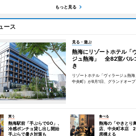
もっと見る
ュース
見る・遊ぶ
熱海にリゾートホテル「
ジュ熱海」 全82室バル
き
リゾートホテル「ヴィラージュ熱海
中央町）が8月1日、グランドオープ
買う
食べる
熱海駅前「手ぶらでGO」、
熱海の「やきとり
冷感ポンチョ貸し出し開始
店、中央町本店 2
手ぶらで暑さ対策も
席構える