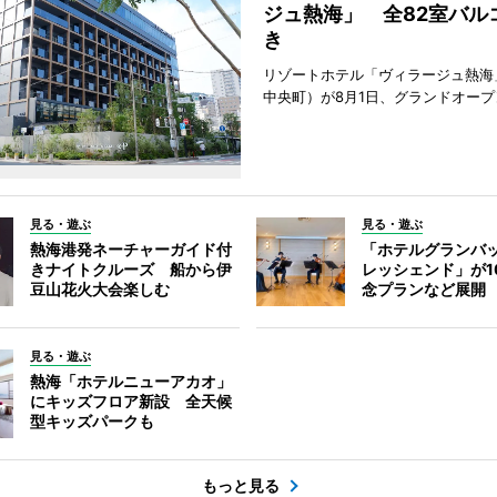
ジュ熱海」 全82室バル
き
リゾートホテル「ヴィラージュ熱海
中央町）が8月1日、グランドオープ
見る・遊ぶ
見る・遊ぶ
熱海港発ネーチャーガイド付
「ホテルグランバ
きナイトクルーズ 船から伊
レッシェンド」が1
豆山花火大会楽しむ
念プランなど展開
見る・遊ぶ
熱海「ホテルニューアカオ」
にキッズフロア新設 全天候
型キッズパークも
もっと見る