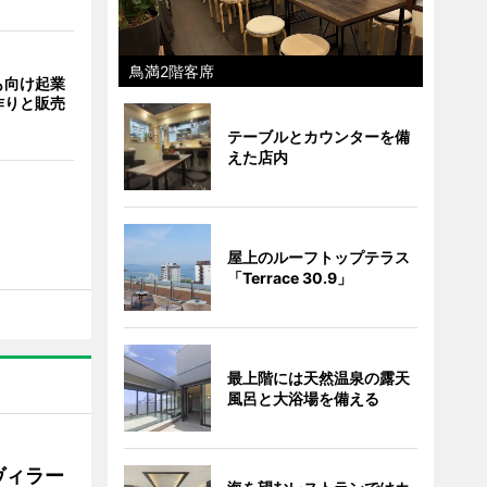
鳥満2階客席
も向け起業
作りと販売
テーブルとカウンターを備
えた店内
屋上のルーフトップテラス
「Terrace 30.9」
最上階には天然温泉の露天
風呂と大浴場を備える
ヴィラー