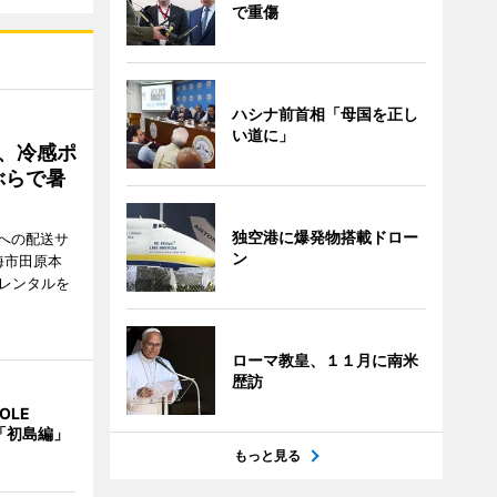
で重傷
ハシナ前首相「母国を正し
い道に」
、冷感ポ
ぶらで暑
独空港に爆発物搭載ドロー
への配送サ
ン
海市田原本
のレンタルを
ローマ教皇、１１月に南米
歴訪
OLE
 「初島編」
もっと見る