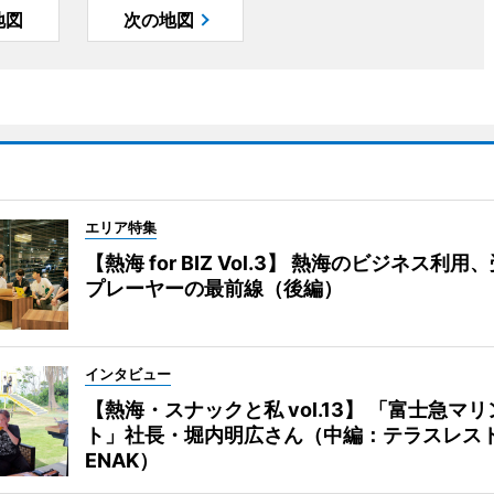
地図
次の地図
エリア特集
【熱海 for BIZ Vol.3】 熱海のビジネス利
プレーヤーの最前線（後編）
インタビュー
【熱海・スナックと私 vol.13】 「富士急マ
ト」社長・堀内明広さん（中編：テラスレス
ENAK）