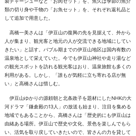
製チャーシューなど「お肉セット」を、魚久は季節の魚介
類の切り身や干物の「お魚セット」を、それぞれ返礼品と
して追加で用意した。
高橋一美さんは「伊豆山の復興の先を見据えて、外から
人が集まり、観光客と地元の人が交流できる地域にしてい
きたい」と話す。バブル期までの伊豆山地区は国内有数の
温泉地として栄えていた。今でも伊豆山神社や走り湯など
の観光スポットを訪れる観光客はおり、温泉旅館も多くの
利用がある。しかし、「誰もが気軽に立ち寄れる店が無
い」と高橋さんは惜しむ。
伊豆山ゆかりの源頼朝と北条政子を題材にしたNHKの大
河ドラマ「鎌倉殿の13人」の放送も始まり、注目を集める
地域でもあることから、高橋さんは「歴史的にも伊豆山は
由緒ある場所。伊豆山で歴史や文化、景色を楽しんでもら
い、活気を取り戻していきたいので、皆さんの力を貸して