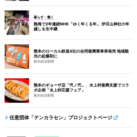
暮らす・働く
熱海で2年連続NHK「ゆく年くる年」 伊豆山神社の年
越しを生中継
熊本のローカル鉄道4社の合同復興乗車券発売 地域観
光の起爆剤に
熊本経済新聞
熊本のギョーザ店「弐ノ弐」、水上村復興支援でコラ
ボ企画「水上村応援フェア」
熊本経済新聞
任意団体「テンカラセン」プロジェクトページ