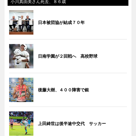
小川真由美さん死去、８６歳
日本被団協が結成７０年
日南学園が２回戦へ 高校野球
後藤大樹、４００障害で銀
上田綺世は後半途中交代 サッカー