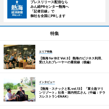
プレスリリース配信なら
みん経PRセンター熱海へ
「記者目線」で
御社を全国にPRします
特集
エリア特集
【熱海 for BIZ Vol.3】 熱海のビジネス利用、
受け入れプレーヤーの最前線（後編）
インタビュー
【熱海・スナックと私 vol.13】 「富士急マリ
ンリゾート」社長・堀内明広さん（中編：テラ
スレストランENAK）