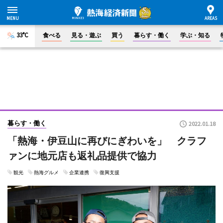
33°C
食べる
見る・遊ぶ
買う
暮らす・働く
学ぶ・知る
暮らす・働く
2022.01.18
「熱海・伊豆山に再びにぎわいを」 クラフ
ァンに地元店も返礼品提供で協力
観光
熱海グルメ
企業連携
復興支援