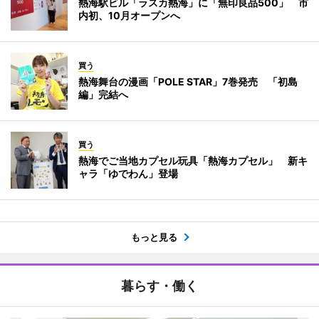
熱海駅ビル「ラスカ熱海」に「無印良品500」 市
内初、10月オープンへ
買う
熱海舞台の漫画「POLE STAR」7巻発売 「初島
編」完結へ
買う
熱海でご当地カプセル玩具「熱海カプセル」 新キ
ャラ「ゆでわん」登場
もっと見る
暮らす・働く