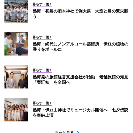
暮らす・働く
熱海・初島の初木神社で例大祭 大漁と島の繁栄願
う
暮らす・働く
熱海・網代にノンアルコール蒸留所 伊豆の植物の
香りをボトルに
暮らす・働く
熱海発の旅館経営支援会社が始動 老舗旅館の知見
「実証知」を全国へ
暮らす・働く
熱海・伊豆山神社でミュージカル開催へ 七夕伝説
を奉納上演
もっと見る