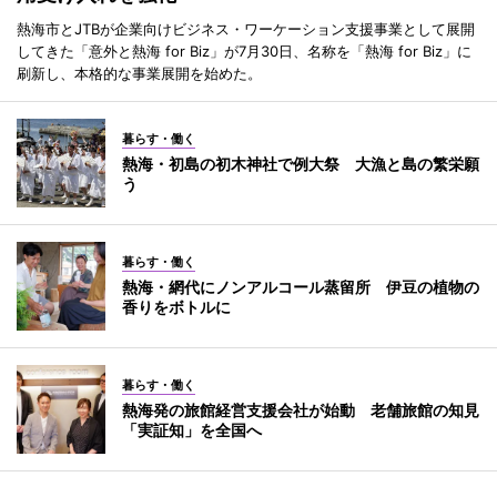
熱海市とJTBが企業向けビジネス・ワーケーション支援事業として展開
してきた「意外と熱海 for Biz」が7月30日、名称を「熱海 for Biz」に
刷新し、本格的な事業展開を始めた。
暮らす・働く
熱海・初島の初木神社で例大祭 大漁と島の繁栄願
う
暮らす・働く
熱海・網代にノンアルコール蒸留所 伊豆の植物の
香りをボトルに
暮らす・働く
熱海発の旅館経営支援会社が始動 老舗旅館の知見
「実証知」を全国へ