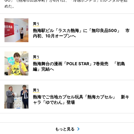
めた。
買う
熱海駅ビル「ラスカ熱海」に「無印良品500」 市
内初、10月オープンへ
買う
熱海舞台の漫画「POLE STAR」7巻発売 「初島
編」完結へ
買う
熱海でご当地カプセル玩具「熱海カプセル」 新キ
ャラ「ゆでわん」登場
もっと見る