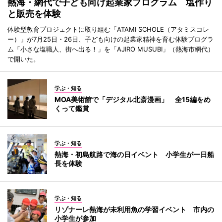
熱海・網代で子ども向け起業家プログラム 塩作り
と販売を体験
体験型教育プロジェクトに取り組む「ATAMI SCHOLE（アタミスコレ
ー）」が7月25日・26日、子ども向けの起業家精神を育む体験プログラ
ム「小さな塩職人、街へ出る！」を「AJIRO MUSUBI」（熱海市網代）
で開いた。
学ぶ・知る
MOA美術館で「デジタル北斎漫画」 全15編をめ
くって鑑賞
学ぶ・知る
熱海・初島航路で海の日イベント 小学生が一日船
長を体験
学ぶ・知る
リゾナーレ熱海が未利用魚の学習イベント 市内の
小学生が参加