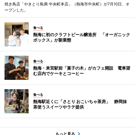
焼き鳥店「やきとり鳥満 中央町本店」（熱海市中央町）が7月10日、オ
ープンした。
食べる
熱海に初のクラフトビール醸造所 「オーガニック
ボックス」が新業態
食べる
熱海・来宮駅前「菓子の木」がカフェ開設 電車望
む店内でケーキとコーヒー
食べる
熱海駅近くに「さとり おこいちゃ茶房」 静岡抹
茶使うスイーツやラテ提供
もっと見る