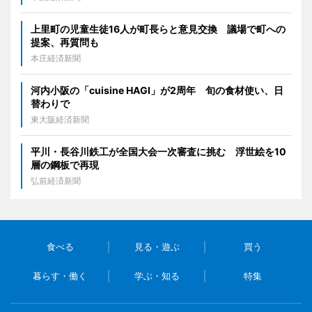
上里町の児童生徒16人が町長らと意見交換 議場で町への
提案、再質問も
本庄経済新聞
河内小阪の「cuisine HAGI」が2周年 旬の食材使い、日
替わりで
東大阪経済新聞
平川・長谷川鉄工が全国大会一次審査に挑む 浮世絵を10
層の鋼板で再現
弘前経済新聞
食べる
見る・遊ぶ
買う
暮らす・働く
学ぶ・知る
特集