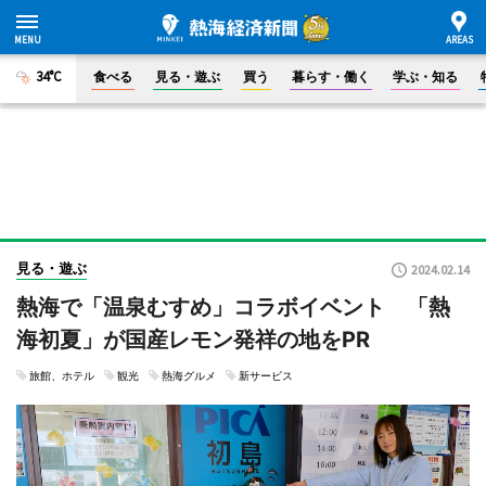
34°C
食べる
見る・遊ぶ
買う
暮らす・働く
学ぶ・知る
見る・遊ぶ
2024.02.14
熱海で「温泉むすめ」コラボイベント 「熱
海初夏」が国産レモン発祥の地をPR
旅館、ホテル
観光
熱海グルメ
新サービス