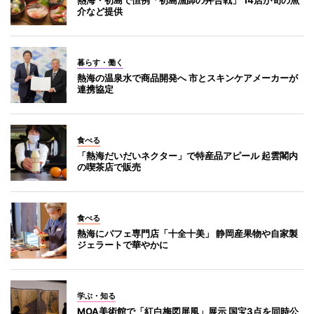
介など提供
暮らす・働く
熱海の温泉水で商品開発へ 市とスキンケアメーカーが
連携協定
食べる
「熱海だいだいネクター」で特産品アピール 起雲閣内
の喫茶店で販売
食べる
熱海にパフェ専門店「十全十美」 静岡産果物や自家製
ジェラートで華やかに
学ぶ・知る
MOA美術館で「紅白梅図屏風」展示 国宝3点を同時公